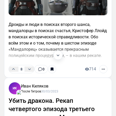
Дроиды и люди в поисках второго шанса,
мандалорцы в поисках счастья, Кристофер Ллойд
в поисках исторической справедливости. Обо
всём этом и о том, почему в шестом эпизоде
«Мандалорец» оказывается прекрасным
полицейским процедуралом, – в нашем рекапе.
714
8
0
Иван Киляков
ИК
После Титров
30/03/2023
Убить дракона. Рекап
четвертого эпизода третьего