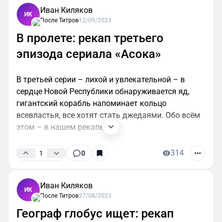
Иван Киляков
ИК
После Титров
12/09/2023
В пролете: рекап третьего
эпизода сериала «Асока»
В третьей серии – лихой и увлекательной – в
сердце Новой Республики обнаруживается яд,
гигантский корабль напоминает кольцо
всевластья, все хотят стать джедаями. Обо всём
этом – в нашем рекапе.
314
1
0
Иван Киляков
ИК
После Титров
27/08/2023
Географ глобус ищет: рекап