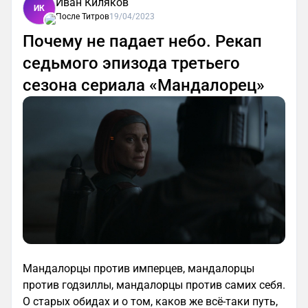
Иван Киляков
ИК
После Титров
19/04/2023
Почему не падает небо. Рекап
седьмого эпизода третьего
сезона сериала «Мандалорец»
Мандалорцы против имперцев, мандалорцы
против годзиллы, мандалорцы против самих себя.
О старых обидах и о том, каков же всё-таки путь,