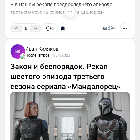
– в нашем рекапе предпоследнего эпизода
третьего сезона сериала «Мандалорец».
694
6
0
Иван Киляков
ИК
После Титров
14/04/2023
Закон и беспорядок. Рекап
шестого эпизода третьего
сезона сериала «Мандалорец»