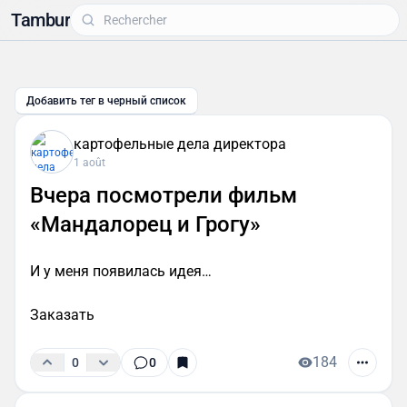
Tambur
Добавить тег в черный список
картофельные дела директора
1 août
Вчера посмотрели фильм
«Мандалорец и Грогу»
И у меня появилась идея…
Заказать
184
0
0