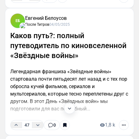
Евгений Белоусов
ЕБ
После Титров
04/05/2025
Каков путь?: полный
путеводитель по киновселенной
«Звёздные войны»
Легендарная франшиза «Звёздные войны»
стартовала почти пятьдесят лет назад и с тех пор
обросла кучей фильмов, сериалов и
мультсериалов, которые тесно переплетены друг с
другом. В этот День «Звёздных войн» мы
подготовили для вас подробный...
1,8 k
47
0