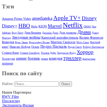
Тэги
Apple TV+
Disney
amediateka
Amazon Prime Video
Netflix
HBO
Marvel
Disney+
Hulu
KION
OKKO
Бен
Драма
Дом дракона
Аффлек
Брэд Питт
Дени Вильнев
Джонни Депп
Дэвид
Звездные войны
Колин Фаррелл
Каннский кинофестиваль
Финчер
Комедия
Мартин Скорсезе
Настрой
Крис Эванс
Кристофер Нолан
Мэтт Смит
Педро Паскаль
Оскар
кино!
Николас Кейдж
Ридли Скотт
Роберт Паттинсон
Хоррор
Стивен Кинг
Стивен Спилберг
Уиллем Дефо
Харрисон Форд
триллер
аниме
боевик
комедия
Хэллоуин
драма
фантастика
хоррор
Поиск по сайту
Найти:
Наши Партнеры
:
RWV Film
Про:взгляд
Экспонента Фильм