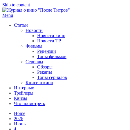
Skip to content
Menu
После титров
Всё как у всех, только чуточку интереснее
Статьи
Новости
Новости кино
Новости ТВ
Фильмы
Рецензии
Топы фильмов
Сериалы
Обзоры
Рекапы
Топы сериалов
Книги о кино
Интервью
Трейлеры
Квизы
Что посмотреть
Home
2026
Июнь
4