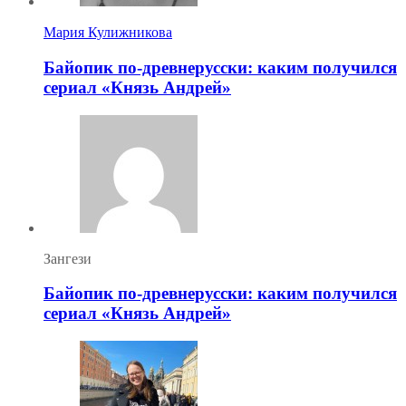
Мария Кулижникова
Байопик по-древнерусски: каким получился
сериал «Князь Андрей»
Зангези
Байопик по-древнерусски: каким получился
сериал «Князь Андрей»