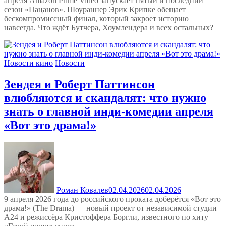
апреля Amazon Prime Video запускает пятый и последний
сезон «Пацанов». Шоураннер Эрик Крипке обещает
бескомпромиссный финал, который закроет историю
навсегда. Что ждёт Бутчера, Хоумлендера и всех остальных?
Новости кино
Новости
Зендея и Роберт Паттинсон
влюбляются и скандалят: что нужно
знать о главной инди-комедии апреля
«Вот это драма!»
Роман Ковалев
02.04.2026
02.04.2026
9 апреля 2026 года до российского проката доберётся «Вот это
драма!» (The Drama) — новый проект от независимой студии
А24 и режиссёра Кристоффера Боргли, известного по хиту