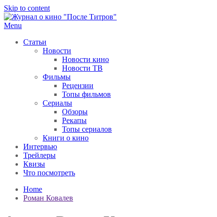
Skip to content
Menu
После титров
Всё как у всех, только чуточку интереснее
Статьи
Новости
Новости кино
Новости ТВ
Фильмы
Рецензии
Топы фильмов
Сериалы
Обзоры
Рекапы
Топы сериалов
Книги о кино
Интервью
Трейлеры
Квизы
Что посмотреть
Home
Роман Ковалев