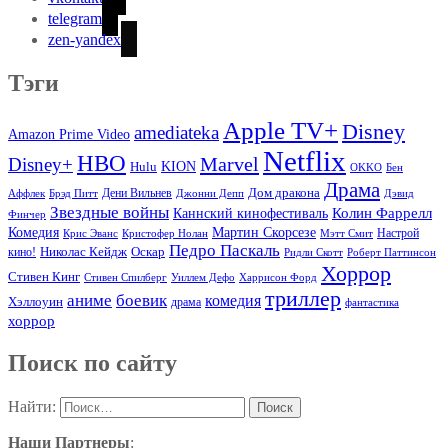
telegram
zen-yandex
Тэги
Apple TV+
Disney
amediateka
Amazon Prime Video
Netflix
HBO
Marvel
Disney+
Hulu
KION
OKKO
Бен
Драма
Дом дракона
Аффлек
Брэд Питт
Дени Вильнев
Джонни Депп
Дэвид
Звездные войны
Колин Фаррелл
Каннский кинофестиваль
Финчер
Комедия
Мартин Скорсезе
Настрой
Крис Эванс
Кристофер Нолан
Мэтт Смит
Педро Паскаль
Оскар
кино!
Николас Кейдж
Ридли Скотт
Роберт Паттинсон
Хоррор
Стивен Кинг
Стивен Спилберг
Уиллем Дефо
Харрисон Форд
триллер
аниме
боевик
комедия
Хэллоуин
драма
фантастика
хоррор
Поиск по сайту
Найти:
Наши Партнеры
: