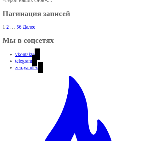
«Герой наших снов»....
Пагинация записей
1
2
…
56
Далее
Мы в соцсетях
vkontakte
telegram
zen-yandex