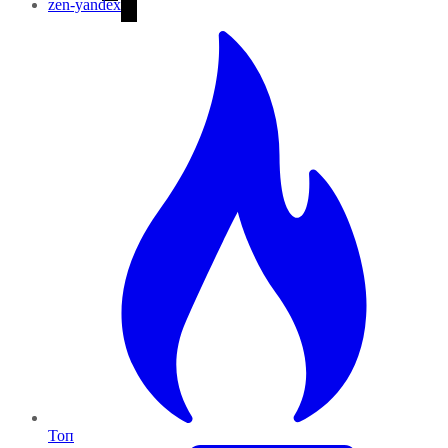
zen-yandex
Топ