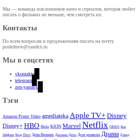
Мы — команда поклонников кино и сериалов, которая любит
писать о фильмах не меньше, чем смотреть их.
Контакты
По всем вопросам и предложениям писать на почту
posletitrov@yandex.ru
Мы в соцсетях
vkontakte
telegram
zen-yandex
Тэги
Apple TV+
Disney
amediateka
Amazon Prime Video
Netflix
HBO
Marvel
Disney+
Hulu
KION
OKKO
Бен
Драма
Дом дракона
Аффлек
Брэд Питт
Дени Вильнев
Джонни Депп
Дэвид