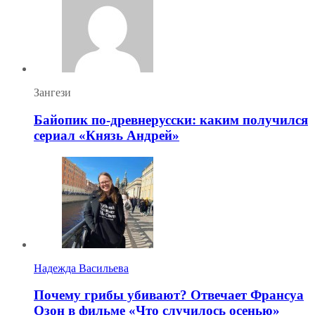
Зангези
Байопик по-древнерусски: каким получился
сериал «Князь Андрей»
Надежда Васильева
Почему грибы убивают? Отвечает Франсуа
Озон в фильме «Что случилось осенью»