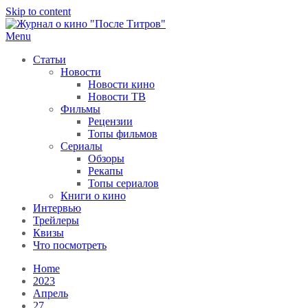
Skip to content
Menu
После титров
Всё как у всех, только чуточку интереснее
Статьи
Новости
Новости кино
Новости ТВ
Фильмы
Рецензии
Топы фильмов
Сериалы
Обзоры
Рекапы
Топы сериалов
Книги о кино
Интервью
Трейлеры
Квизы
Что посмотреть
Home
2023
Апрель
27