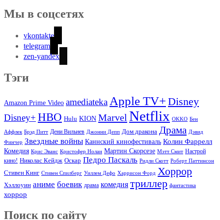
Мы в соцсетях
vkontakte
telegram
zen-yandex
Тэги
Apple TV+
Disney
amediateka
Amazon Prime Video
Netflix
HBO
Marvel
Disney+
Hulu
KION
OKKO
Бен
Драма
Дом дракона
Аффлек
Брэд Питт
Дени Вильнев
Джонни Депп
Дэвид
Звездные войны
Колин Фаррелл
Каннский кинофестиваль
Финчер
Комедия
Мартин Скорсезе
Настрой
Крис Эванс
Кристофер Нолан
Мэтт Смит
Педро Паскаль
Оскар
кино!
Николас Кейдж
Ридли Скотт
Роберт Паттинсон
Хоррор
Стивен Кинг
Стивен Спилберг
Уиллем Дефо
Харрисон Форд
триллер
аниме
боевик
комедия
Хэллоуин
драма
фантастика
хоррор
Поиск по сайту