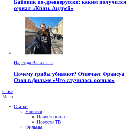
Байопик по-древнерусски: каким получился
сериал «Князь Андрей»
Надежда Васильева
Почему грибы убивают? Отвечает Франсуа
Озон в фильме «Что случилось осенью»
Close
Menu
Статьи
Новости
Новости кино
Новости ТВ
Фильмы