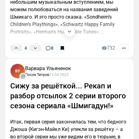
небольшим музыкальным вступлением, мы
можем полюбоваться на названия заведений
Шмикаго. И это просто сказка. «Sondheim’s
Children’s Playthings», «Schwartz Happy Family
Portraits», «Herman’s Hummable Tunes»....
732
4
0
Варвара Ульяненок
ВУ
После Титров
12.04.2023
Сижу за решёткой... Рекап и
разбор отсылок 2 серии второго
сезона сериала «Шмигадун!»
Итак, первая серия закончилась тем, что бедного
Джоша (Кигэн-Майкл Ки) упекли за решётку – а
во второй серии мы уже видим его в тюрьме, в