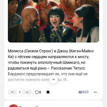
Мелисса (Сесили Стронг) и Джош (Кигэн-Майкл
Ки) с лёгким сердцем направляются к мосту,
чтобы покинуть злополучный Шмикаго, но
радоваться ещё рано – Рассказчик Титусс
Берджесс предупреждает их, что они ещё не
достигли нужного хэппи-энда. И...
669
1
0