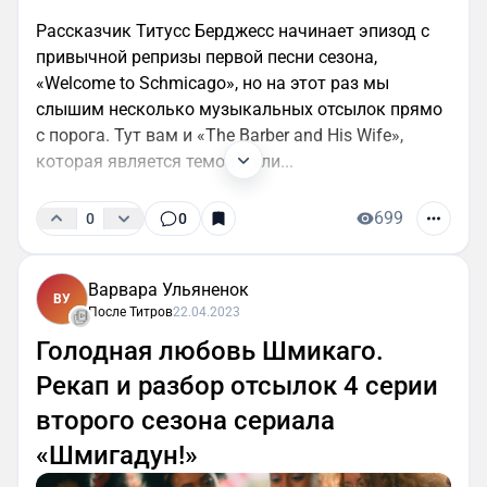
Рассказчик Титусс Берджесс начинает эпизод с
привычной репризы первой песни сезона,
«Welcome to Schmicago», но на этот раз мы
слышим несколько музыкальных отсылок прямо
с порога. Тут вам и «The Barber and His Wife»,
которая является темой Дули...
699
0
0
Варвара Ульяненок
ВУ
После Титров
22.04.2023
Голодная любовь Шмикаго.
Рекап и разбор отсылок 4 серии
второго сезона сериала
«Шмигадун!»