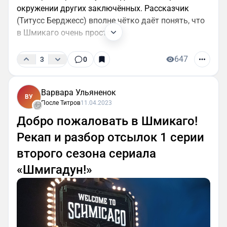
окружении других заключённых. Рассказчик
(Титусс Берджесс) вполне чётко даёт понять, что
в Шмикаго очень просто....
647
3
0
Варвара Ульяненок
ВУ
После Титров
11.04.2023
Добро пожаловать в Шмикаго!
Рекап и разбор отсылок 1 серии
второго сезона сериала
«Шмигадун!»