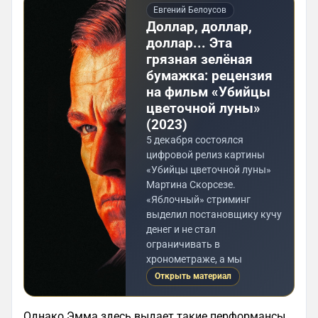
Евгений Белоусов
Доллар, доллар,
доллар... Эта
грязная зелёная
бумажка: рецензия
на фильм «Убийцы
цветочной луны»
(2023)
5 декабря состоялся
цифровой релиз картины
«Убийцы цветочной луны»
Мартина Скорсезе.
«Яблочный» стриминг
выделил постановщику кучу
денег и не стал
ограничивать в
хронометраже, а мы
Открыть материал
Однако Эмма здесь выдает такие перформансы,