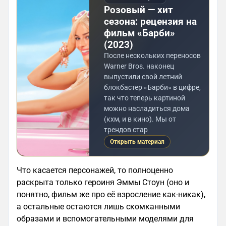
Розовый — хит
сезона: рецензия на
фильм «Барби»
(2023)
После нескольких переносов
Warner Bros. наконец
выпустили свой летний
блокбастер «Барби» в цифре,
так что теперь картиной
можно насладиться дома
(кхм, и в кино). Мы от
трендов стар
Открыть материал
Что касается персонажей, то полноценно
раскрыта только героиня Эммы Стоун (оно и
понятно, фильм же про её взросление как-никак),
а остальные остаются лишь скомканными
образами и вспомогательными моделями для