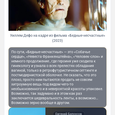
Уиллем Дефо на кадре из фильма «Бедные-несчастные»
(2023)
По сути, «Бедные-несчастные» — это «Собачье
сердце», «Невеста Франкенштейна», «Человек-слон» и
немного продолжение , где героиня уже сходила к
гинекологу и узнала о всех прелестях обладания
вагиной, только в ретрофутуристичном сеттинге и
постмодернистской оболочке. Не сказать, что это
плохо, просто нам пытаются продать не совсем
хитроумную вещь под видом чего-то
необыкновенного и в невероятной красоты упаковке.
Возможно, так задумано и в этом как раз
заключается шедевральность ленты, а возможно…
Возможно зерно вообще в другом.
Евгений Белоусов