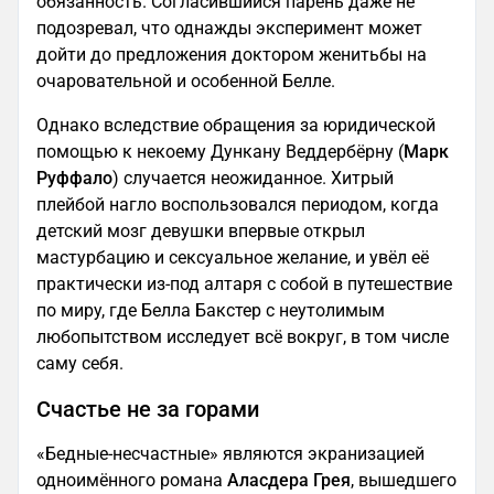
обязанность. Согласившийся парень даже не
подозревал, что однажды эксперимент может
дойти до предложения доктором женитьбы на
очаровательной и особенной Белле.
Однако вследствие обращения за юридической
помощью к некоему Дункану Веддербёрну (
Марк
Руффало
) случается неожиданное. Хитрый
плейбой нагло воспользовался периодом, когда
детский мозг девушки впервые открыл
мастурбацию и сексуальное желание, и увёл её
практически из-под алтаря с собой в путешествие
по миру, где Белла Бакстер с неутолимым
любопытством исследует всё вокруг, в том числе
саму себя.
Счастье не за горами
«Бедные-несчастные» являются экранизацией
одноимённого романа
Аласдера Грея
, вышедшего