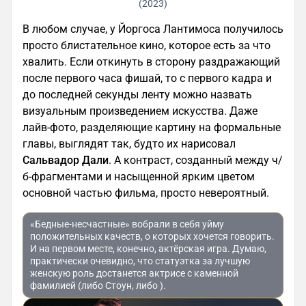
(2023)
В любом случае, у Йоргоса Лантимоса получилось
просто блистательное кино, которое есть за что
хвалить. Если откинуть в сторону раздражающий
после первого часа фишай, то с первого кадра и
до последней секунды ленту можно назвать
визуальным произведением искусства. Даже
лайв-фото, разделяющие картину на формальные
главы, выглядят так, будто их нарисовал
Сальвадор Дали
. А контраст, созданный между ч/
б-фрагментами и насыщенной ярким цветом
основной частью фильма, просто невероятный.
«Бедные-несчастные» вобрали в себя уйму
положительных качеств, о которых хочется говорить.
И на первом месте, конечно, актёрская игра. Думаю,
практически очевидно, что статуэтка за лучшую
женскую роль достанется актрисе с каменной
фамилией (либо Стоун, либо ).