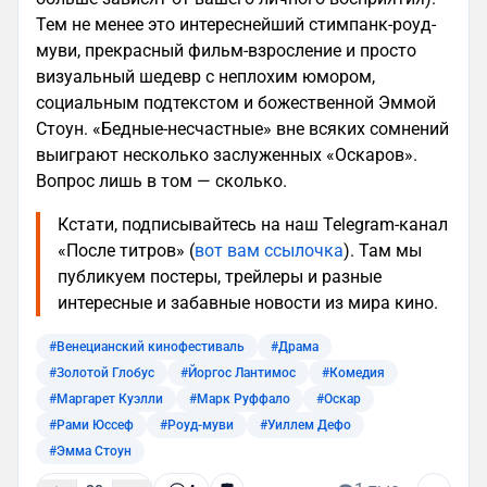
Тем не менее это интереснейший стимпанк-роуд-
муви, прекрасный фильм-взросление и просто
визуальный шедевр с неплохим юмором,
социальным подтекстом и божественной Эммой
Стоун. «Бедные-несчастные» вне всяких сомнений
выиграют несколько заслуженных «Оскаров».
Вопрос лишь в том — сколько.
Кстати, подписывайтесь на наш Telegram-канал
«После титров» (
вот вам ссылочка
). Там мы
публикуем постеры, трейлеры и разные
интересные и забавные новости из мира кино.
#Венецианский кинофестиваль
#Драма
#Золотой Глобус
#Йоргос Лантимос
#Комедия
#Маргарет Куэлли
#Марк Руффало
#Оскар
#Рами Юссеф
#Роуд-муви
#Уиллем Дефо
#Эмма Стоун