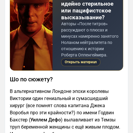
идейно стерильное
или пацифистское
высказывание?
Авторы «После титров»
рассуждают о плюсах и
минусах намеренно занятого
Ноланом нейтралитета по
отношению к истории
Роберта Оппенгеймера.
Открыть материал
Шо по сюжету?
В альтернативном Лондоне эпохи королевы
Виктории один гениальный и сумасшедший
хирург (все помнят слова капитана Джека
Воробья про эти крайности?) по имени Годвин
Бакстер (
Уиллем Дефо
) вылавливает из Темзы
труп беременной женщины с ещё живым плодом.