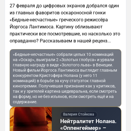
27 февраля до цифровых экранов добрался один
из главных фаворитов оскароносной гонки
«Бедные-несчастные» греческого режиссёра
Йоргоса Лантимоса. Картину облизывают
практически все посмотревшие, но насколько это
оправданно? Рассказываем в нашей реценз...
«Бедные-несчастные» собрали целых 10 номинаций
на «Оскар», выиграли 2 «Золотых глобуса» и урвали
главную награду в виде «Золотого льва» в Венеции.
Новый фильм Йоргоса Лантимоса выглядит главным
конкурентом Кристофера Нолана (у него 11
номинаций) в борьбе за кучу статуэток главной
кинопремии. Получившая признание как у критиков,
так и у зрителей картина шедевральна, если смотреть
на форму, но не без изъянов, если смотреть ещё и на
содержание.
Валерия Стойкова
Нейтралитет Нолана.
«Оппенгеймер» –