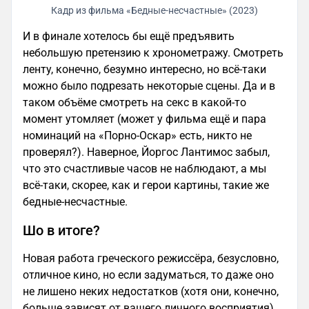
Кадр из фильма «Бедные-несчастные» (2023)
И в финале хотелось бы ещё предъявить
небольшую претензию к хронометражу. Смотреть
ленту, конечно, безумно интересно, но всё-таки
можно было подрезать некоторые сцены. Да и в
таком объёме смотреть на секс в какой-то
момент утомляет (может у фильма ещё и пара
номинаций на «Порно-Оскар» есть, никто не
проверял?). Наверное, Йоргос Лантимос забыл,
что это счастливые часов не наблюдают, а мы
всё-таки, скорее, как и герои картины, такие же
бедные-несчастные.
Шо в итоге?
Новая работа греческого режиссёра, безусловно,
отличное кино, но если задуматься, то даже оно
не лишено неких недостатков (хотя они, конечно,
больше зависят от вашего личного восприятия).