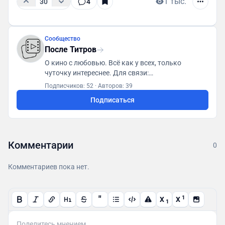
1 тыс.
30
4
Сообщество
После Титров
О кино с любовью. Всё как у всех, только
чуточку интереснее. Для связи:
posletitrov@yandex.ru
Подписчиков: 52
·
Авторов: 39
Подписаться
Комментарии
0
Комментариев пока нет.
"
1
X
X
1