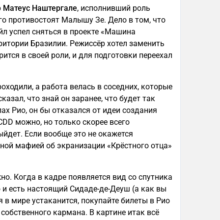
р
Матеус Наштергале
, исполнивший роль
го противостоят Малышу Зе. Дело в том, что
йл успел сняться в проекте «Машина
рритории Бразилии. Режиссёр хотел заменить
ится в своей роли, и для подготовки переехал
оходили, а работа велась в соседних, которые
азал, что знай он заранее, что будет так
ах Рио, он бы отказался от идеи создания
CDD можно, но только скорее всего
ыйдет. Если вообще это не окажется
рной мафией об экранизации «Крёстного отца»
но. Когда в кадре появляется вид со спутника
и есть настоящий Сидаде-де-Деуш (а как вы
 в мире устаканится, покупайте билеты в Рио
собственного кармана. В картине итак всё