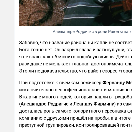
Алешандре Родригис в роли Ракеты на к
Забавно, что название района ни капли не соответ
Бога точно нет. Он закрыл глаза и заткнул уши, с
я не знаю, как объяснить подобную жизнь. Действ
разу даже не мелькает главная достопримечател
Это ли не доказательство, что район скорее «гор
При подготовке к съёмкам режиссёр
Фернанду М
исключительно непрофессиональных и малоизвес
В картине много людей, которых нашли в трущоба
(
Алешандре Родригис
и
Леандру Фирмину
) из са
досталась роль самого колоритного персонажа ф
компанию с друзьями пришёл на пробы, а в итоге
преступной группировки, контролировавшей почт