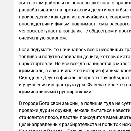
жил в этом районе и не понаслышке знал о прави
разрабатывался на протяжении десяти лет и был 
произведение как одно из величайших в современн
впоследствии и фильм, поднимает темы расового 
человек вступает в конфликт с обществом и проти
очерченную законом.
Если подумать, то начиналось всё с небольших г
топливо и попутно забирали деньги, которых ката
наркоторговли. Но всё всегда начинается с малог
криминале, а заканчивается история фильма кров
Сидаде-де-Деуш в финале не просто трущобы, кот
и улучшения инфраструктуры. Фавела является 
криминальными группировками.
В городе Бога свои законы, а полиция туда не су
продажи дури и оружия, нежели пытаться навести
становится плохо, властям приходится вмешивать
целенаправленных разбирательств и попыток иск