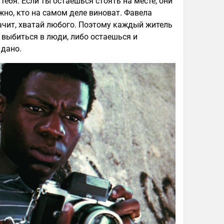
 тебя. Если ты остаёшься стоять на месте, они
ажно, кто на самом деле виноват. Фавела
начит, хватай любого. Поэтому каждый житель
 выбиться в люди, либо остаешься и
 дано.