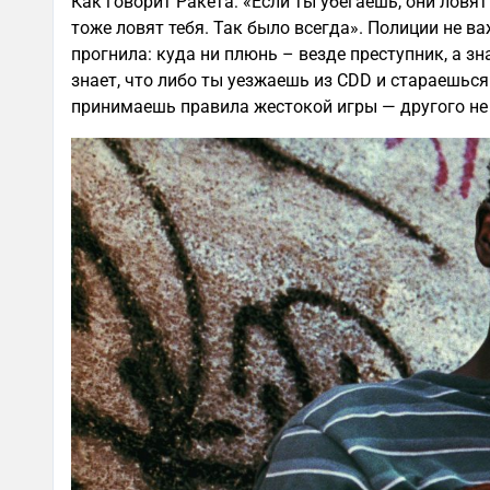
Как говорит Ракета: «Если ты убегаешь, они ловят
тоже ловят тебя. Так было всегда». Полиции не в
прогнила: куда ни плюнь – везде преступник, а з
знает, что либо ты уезжаешь из CDD и стараешься
принимаешь правила жестокой игры — другого не