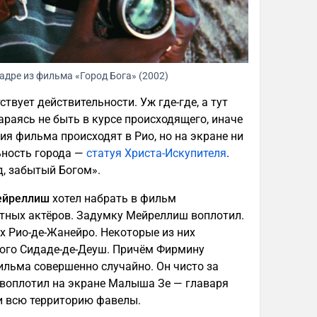
адре из фильма «Город Бога» (2002)
ствует действительности. Уж где-где, а тут
тараясь не быть в курсе происходящего, иначе
ия фильма происходят в Рио, но на экране ни
ьность города —
статуя Христа-Искупителя
.
од, забытый Богом».
ейреллиш
хотел набрать в фильм
тных актёров. Задумку Мейреллиш воплотил.
х Рио-де-Жанейро. Некоторые из них
мого Сидаде-де-Деуш. Причём Фирмину
ильма совершенно случайно. Он чисто за
 воплотил на экране Малыша Зе — главаря
и всю территорию фавелы.