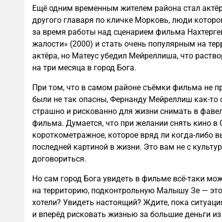
Ещё одним временным жителем района стал актё
другого главаря по кличке Морковь, люди которо
за время работы над сценарием фильма Нахтерге
жалости» (2000) и стать очень популярным на те
актёра, но Матеус убедил Мейреллиша, что раствор
на три месяца в город Бога.
При том, что в самом районе съёмки фильма не пр
были не так опасны, Фернанду Мейреллиш как-то ск
страшно и рискованно для жизни снимать в фавел
фильма. Думается, что при желании снять кино в 
короткометражное, которое вряд ли когда-либо в
последней картиной в жизни. Это вам не с культу
договориться.
Но сам город Бога увидеть в фильме всё-таки мож
на территорию, подконтрольную Малышу Зе — это 
хотели? Увидеть настоящий? Ждите, пока ситуация
и вперёд рисковать жизнью за большие деньги из 