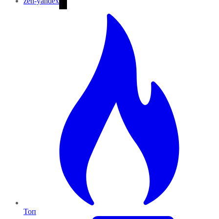
zen-yandex
Топ