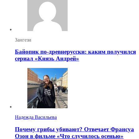
Зангези
Байопик по-древнерусски: каким получился
сериал «Князь Андрей»
Надежда Васильева
Почему грибы убивают? Отвечает Франсуа
Озон в фильме «Что случилось осенью»