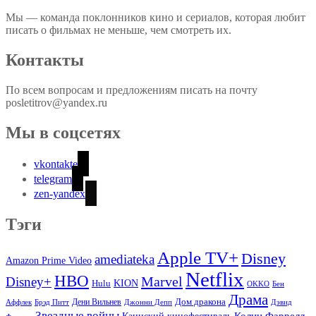
Мы — команда поклонников кино и сериалов, которая любит
писать о фильмах не меньше, чем смотреть их.
Контакты
По всем вопросам и предложениям писать на почту
posletitrov@yandex.ru
Мы в соцсетях
vkontakte
telegram
zen-yandex
Тэги
Apple TV+
Disney
amediateka
Amazon Prime Video
Netflix
HBO
Marvel
Disney+
Hulu
KION
OKKO
Бен
Драма
Дом дракона
Аффлек
Брэд Питт
Дени Вильнев
Джонни Депп
Дэвид
Звездные войны
Колин Фаррелл