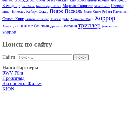
Каннский кинофестиваль
Финчер
Комедия
Мартин Скорсезе
Настрой
Крис Эванс
Кристофер Нолан
Мэтт Смит
Педро Паскаль
Оскар
кино!
Николас Кейдж
Ридли Скотт
Роберт Паттинсон
Хоррор
Стивен Кинг
Стивен Спилберг
Уиллем Дефо
Харрисон Форд
триллер
аниме
боевик
комедия
Хэллоуин
драма
фантастика
хоррор
Поиск по сайту
Найти:
Наши Партнеры
:
RWV Film
Про:взгляд
Экспонента Фильм
KION