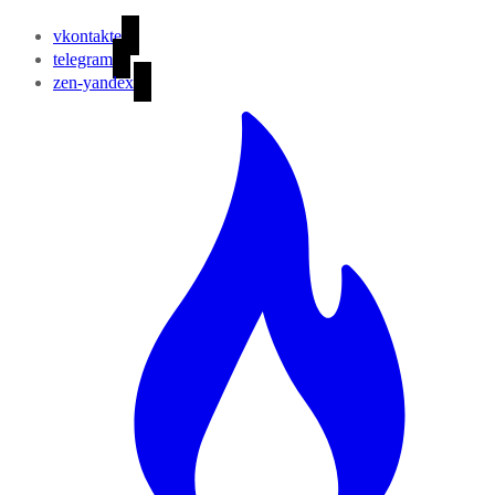
vkontakte
telegram
zen-yandex