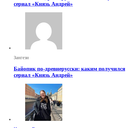
сериал «Князь Андрей»
Зангези
Байопик по-древнерусски: каким получился
сериал «Князь Андрей»