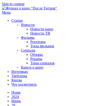
Skip to content
Menu
После титров
Всё как у всех, только чуточку интереснее
Статьи
Новости
Новости кино
Новости ТВ
Фильмы
Рецензии
Топы фильмов
Сериалы
Обзоры
Рекапы
Топы сериалов
Книги о кино
Интервью
Трейлеры
Квизы
Что посмотреть
Home
2024
Июнь
28