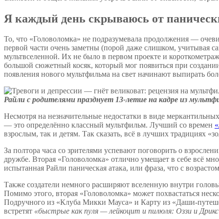
Я каждый день скрываюсь от паническ
То, что «Головоломка» не подразумевала продолжения — очеви
первой части очень заметны (порой даже слишком, учитывая са
мультвселенной. Их не было в первом проекте и короткометражк
большой сюжетный косяк, который мог появиться при создании
появления нового мультфильма на свет начинают выпирать боле
Райли с родителями празднует 13-летие на кадре из мультфи
Несмотря на незначительные недостатки в виде меркантильных
— это определённо классный мультфильм. Лучший со времен
«
взрослым, так и детям. Так сказать, всё в лучших традициях «
За полтора часа со зрителями успевают поговорить о взрослен
дружбе. Вторая «Головоломка» отлично умещает в себе всё мн
испытанная Райли паническая атака, или фраза, что с возраст
Также создатели немного расширяют вселенную внутри головы г
Помимо этого, вторая «Головоломка» может похвастаться не
Подручного из «Клуба Микки Мауса» и Карту из «Даши-путешест
встретят
«быстрые как пуля — лейкоцит и пилюля: Оззи и Дрикс