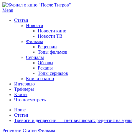
Skip
to
Menu
После титров
Всё как у всех, только чуточку интереснее
content
Статьи
Новости
Новости кино
Новости ТВ
Фильмы
Рецензии
Топы фильмов
Сериалы
Обзоры
Рекапы
Топы сериалов
Книги о кино
Интервью
Трейлеры
Квизы
Что посмотреть
Home
Статьи
Тревоги и депрессии — гнёт великоват: рецензия на муль
Рецензии
Статьи
Фильмы