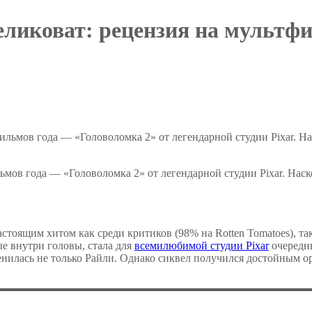
еликоват: рецензия на мультфи
мов года — «Головоломка 2» от легендарной студии Pixar. Нас
стоящим хитом как среди критиков (98% на Rotten Tomatoes), так
ые внутри головы, стала для
всемилюбимой студии Pixar
очередн
енилась не только Райли. Однако сиквел получился достойным ор