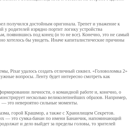
вел получился достойным оригинала. Трепет и уважение к
ий у родителей изрядно портит логику устройства
м, появившись под конец (и то не все). Конечно, это не самый
вно хотелось бы увидеть. Иначе капиталистические причины
мы, Pixar удалось создать отличный сиквел. «Головоломка 2»
нужные вопросы. Ленту будет интересно смотреть как
 формировании личности, о командной работе и, конечно, о
емонстрирует несколько великолепнейших образов. Например,
ю, — это невероятно сильные моменты.
казма, горой Крашмор, а также с Хранилищем Секретов.
них — это сумка-банан по имени Бананчик, напоминающий
одолжат и дело выйдет за пределы головы, то зрителей