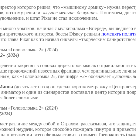
директор которого решил, что «мышиному домику» нужна перестр
ов, поэтому решили:
«лучше меньше, да лучше»
. Понимаем, до эт
увольнение, и штат Pixar не стал исключением.
 много убытков: начиная с мультфильма «Вперёд», вышедшего в
ери зрительского интереса, боссы Disney решили
поменять полит
о глава Pixar как-то назвал сиквелы «творческим банкротством
2» (2024)
делённо закрепят в головах директоров мысль о правильности в
ольше продолжений известных франшиз, чем оригинальных личных
ым, как «Головоломка 2», где цифра «2» обозначает
«усидеть н
Манна
(десять лет назад он сделал короткометражку «Центр веч
аниматор и один из сценаристов поставил в центр истории подр
тся более сложными.
(2024)
ает различие между собой и Страхом, рассказывая, что защищает
можной неудачи, которое способно пожирать изнутри и привести к
на протяжении всего фильма ставит в пример Тревожность (даже 