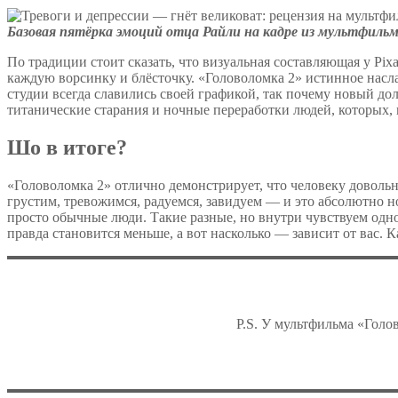
Базовая пятёрка эмоций отца Райли на кадре из мультфильма
По традиции стоит сказать, что визуальная составляющая у Pix
каждую ворсинку и блёсточку. «Головоломка 2» истинное насл
студии всегда славились своей графикой, так почему новый д
титанические старания и ночные переработки людей, которых, 
Шо в итоге?
«Головоломка 2» отлично демонстрирует, что человеку довольн
грустим, тревожимся, радуемся, завидуем — и это абсолютно 
просто обычные люди. Такие разные, но внутри чувствуем одно 
правда становится меньше, а вот насколько — зависит от вас. 
P.S. У мультфильма «Голов