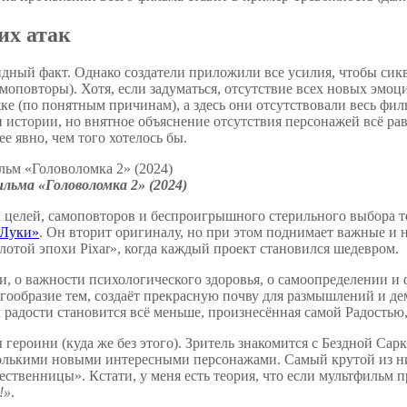
их атак
дный факт. Однако создатели приложили все усилия, чтобы сик
моповторы). Хотя, если задуматься, отсутствие всех новых эмоц
е (по понятным причинам), а здесь они отсутствовали весь филь
 истории, но внятное объяснение отсутствия персонажей всё ра
е явно, чем того хотелось бы.
льма «Головоломка 2» (2024)
 целей, самоповторов и беспроигрышного стерильного выбора те
Луки»
. Он вторит оригиналу, но при этом поднимает важные и 
золотой эпохи Pixar», когда каждый проект становился шедевром.
ии, о важности психологического здоровья, о самоопределении и
огообразие тем, создаёт прекрасную почву для размышлений и д
ом радости становится всё меньше, произнесённая самой Радость
ероини (куда же без этого). Зритель знакомится с Бездной Сар
сколькими новыми интересными персонажами. Самый крутой из 
венницы». Кстати, у меня есть теория, что если мультфильм пр
!»
.