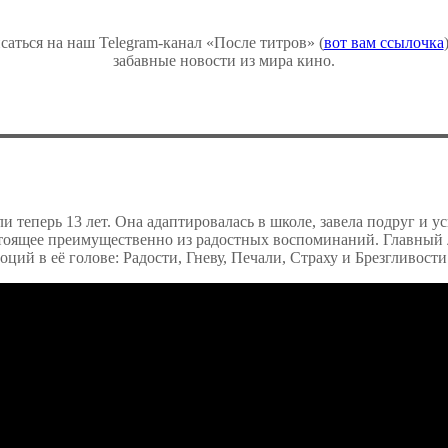
саться на наш Telegram-канал «После титров» (
вот вам ссылочка
забавные новости из мира кино.
 теперь 13 лет. Она адаптировалась в школе, завела подруг и у
стоящее преимущественно из радостных воспоминаний. Главный 
ций в её голове: Радости, Гневу, Печали, Страху и Брезгливости