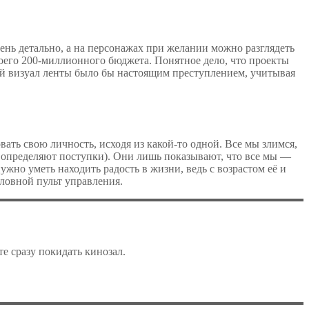
чень детально, а на персонажах при желании можно разглядеть
оего 200-миллионного бюджета. Понятное дело, что проекты
ый визуал ленты было бы настоящим преступлением, учитывая
ать свою личность, исходя из какой-то одной. Все мы злимся,
о определяют поступки). Они лишь показывают, что все мы —
ужно уметь находить радость в жизни, ведь с возрастом её и
оловной пульт управления.
те сразу покидать кинозал.