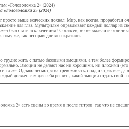
 «Головоломка 2» (2024)
ar просто выше всяческих похвал. Мир, как всегда, проработан о
аждение для глаз. Мультфильм оправдывает каждый доллар из св
олжен был стать исключением? Согласен, но не выделить отличн
к тому же, так несправедливо сократили.
о трудно жить с пятью базовыми эмоциями, а тем более формиров
нормально. Эмоции не делают нас ни хорошими, ни плохими (эт
и то же. Однако несмотря на тревожность, стыд и страх всегда н
Каждый должен сам для себя решить, какой эмоции отдать свой г
оломка 2» есть сцены во время и после титров, так что не спеши