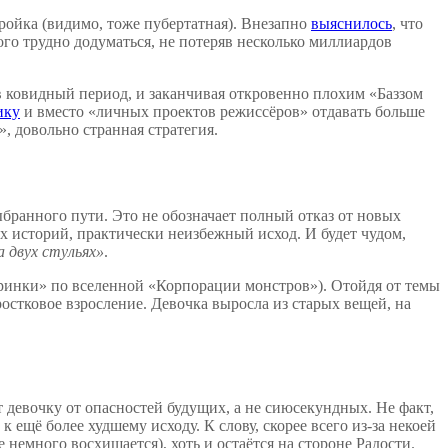
ойка (видимо, тоже пубертатная). Внезапно
выяснилось
, что
ого трудно додуматься, не потеряв несколько миллиардов
 ковидный период, и заканчивая откровенно плохим «Баззом
ику
и вместо «личных проектов режиссёров» отдавать больше
», довольно странная стратегия.
ыбранного пути. Это не обозначает полный отказ от новых
 историй, практически неизбежный исход. И будет чудом,
а двух стульях»
.
еринки» по вселенной «Корпорации монстров»). Отойдя от темы
остковое взросление. Девочка выросла из старых вещей, на
 девочку от опасностей будущих, а не сиюсекундных. Не факт,
 ещё более худшему исходу. К слову, скорее всего из-за некоей
немного восхищается), хоть и остаётся на стороне Радости.