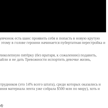
евчонок есть шанс проявить себя и попасть в новую крутую
 этому в голове героини начинается пубертатная перестройка и
ликолепную пятёрку (без вратаря, к сожалению) подавить,
Райли и не дать Тревожности испортить девочке жизнь,
трудников (это 14% всего штата), среди которых оказались и
ия материала лента уже собрала $500 млн по миру), хоть и
4)