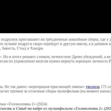
ё подружек приглашают на трёхдневные хоккейные сборы, где у д
о лучшие подруги скоро перейдут в другую школу, а в добавок к
 Зависть, Стыд и Хандра.
. Но в итоге решают сломать личностное Древо убеждений, а ве
коллегам по управлению мозгом нужно вернуть хорошую личность 
мена. Не так давно «корпорация прыгающей лампы»
уволила
175 со
лучат премии за отличные сборы мультфильма (на момент написан
ожность и Стыд на кадре из мультфильма «Головоломка 2» (202