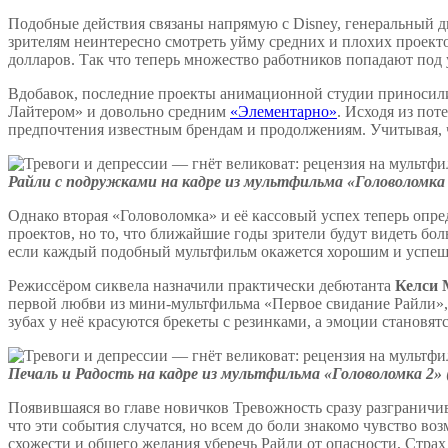
Подобные действия связаны напрямую с Disney, генеральный 
зрителям неинтересно смотреть уйму средних и плохих проект
долларов. Так что теперь множество работников попадают под 
Вдобавок, последние проекты анимационной студии приносили
Лайтером» и довольно средним
«Элементарно»
. Исходя из пот
предпочтения известным брендам и продолжениям. Учитывая, чт
Райли с подружками на кадре из мультфильма «Головоломка 
Однако вторая «Головоломка» и её кассовый успех теперь опре
проектов, но то, что ближайшие годы зрители будут видеть б
если каждый подобный мультфильм окажется хорошим и успешн
Режиссёром сиквела назначили практически дебютанта
Келси 
первой любви из мини-мультфильма «Первое свидание Райли», 
зубах у неё красуются брекеты с резинками, а эмоции становя
Печаль и Радость на кадре из мультфильма «Головоломка 2» 
Появившаяся во главе новичков Тревожность сразу разграничив
что эти события случатся, но всем до боли знакомо чувство воз
схожести и общего желания уберечь Райли от опасности, Страх 