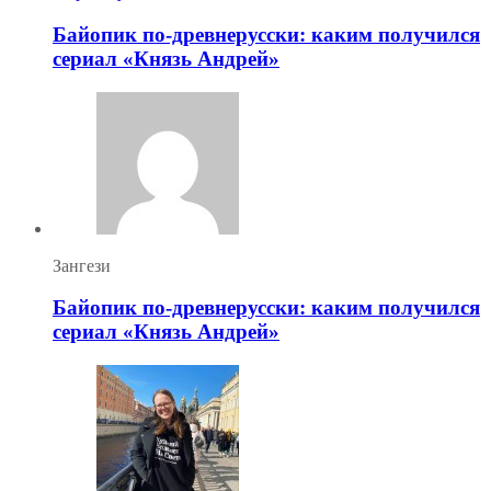
Байопик по-древнерусски: каким получился
сериал «Князь Андрей»
Зангези
Байопик по-древнерусски: каким получился
сериал «Князь Андрей»