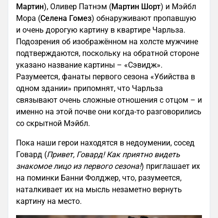
Мартин
), Оливер Патнэм (
Мартин Шорт
) и Мэйбл
Мора (
Селена Гомез
) обнаруживают пропавшую
и очень дорогую картину в квартире Чарльза.
Подозрения об изображённом на холсте мужчине
подтверждаются, поскольку на обратной стороне
указано название картины – «Сэвидж».
Разумеется, фанаты первого сезона «Убийства в
одном здании» припомнят, что Чарльза
связывают очень сложные отношения с отцом – и
именно на этой почве они когда-то разговорились
со скрытной Мэйбл.
Пока наши герои находятся в недоумении, сосед
Говард (
Привет, Говард! Как приятно видеть
знакомое лицо из первого сезона!
) приглашает их
на поминки Банни Фолджер, что, разумеется,
наталкивает их на мысль незаметно вернуть
картину на место.