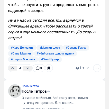
чтобы не опустить руки и продолжать смотреть с
надеждой в сердце.
Ну а у нас на сегодня всё. Мы вернёмся в
ближайшее время, чтобы рассказать о третей
серии и ещё немного посплетничать. До скорых
встреч!
#Кара Делевинь
#Мартин Шорт
#Селена Гомес
#Стив Мартин
#Убийства в одном здании
#Ширли Маклейн
#Эми Шумер
1 тыс.
4
0
Сообщество
После Титров
О кино с любовью. Всё как у всех, только
чуточку интереснее. Для связи:
posletitrov@yandex.ru