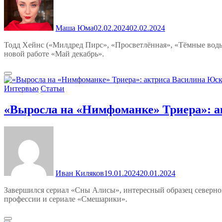
Маша Юма
02.02.2024
02.02.2024
Тодд Хейнс («Милдред Пирс», «Просветлённая», «Тёмные воды»
новой работе «Май декабрь».
Интервью
Статьи
«Выросла на «Нимфоманке» Триера»: а
Иван Киляков
19.01.2024
20.01.2024
Завершился сериал «Сны Алисы», интересный образец северног
профессии и сериале «Смешарики».