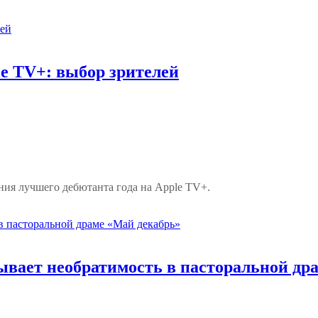
le TV+: выбор зрителей
ания лучшего дебютанта года на Apple TV+.
ывает необратимость в пасторальной др