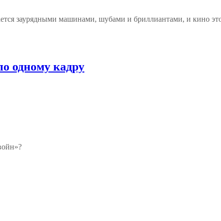
вается заурядными машинами, шубами и бриллиантами, и кино э
по одному кадру
войн»?