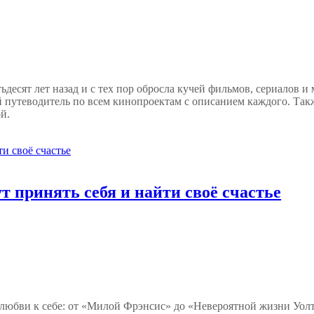
есят лет назад и с тех пор обросла кучей фильмов, сериалов и 
 путеводитель по всем кинопроектам с описанием каждого. Так
й.
т принять себя и найти своё счастье
 любви к себе: от «Милой Фрэнсис» до «Невероятной жизни Уол