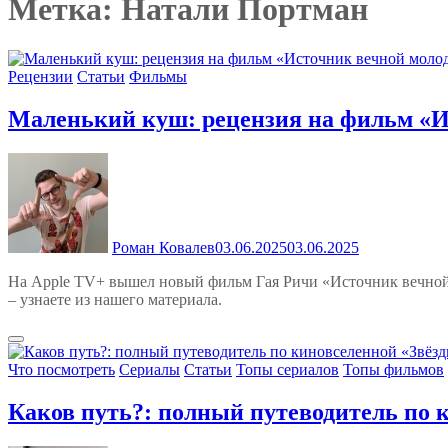
Метка:
Натали Портман
Рецензии
Статьи
Фильмы
Маленький куш: рецензия на фильм «И
Роман Ковалев
03.06.2025
03.06.2025
На Apple TV+ вышел новый фильм Гая Ричи «Источник вечной 
– узнаете из нашего материала.
Что посмотреть
Сериалы
Статьи
Топы сериалов
Топы фильмов
Каков путь?: полный путеводитель по 