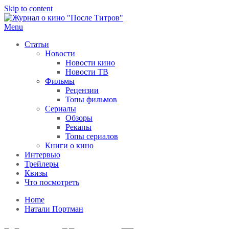
Skip to content
Menu
После титров
Всё как у всех, только чуточку интереснее
Статьи
Новости
Новости кино
Новости ТВ
Фильмы
Рецензии
Топы фильмов
Сериалы
Обзоры
Рекапы
Топы сериалов
Книги о кино
Интервью
Трейлеры
Квизы
Что посмотреть
Home
Натали Портман