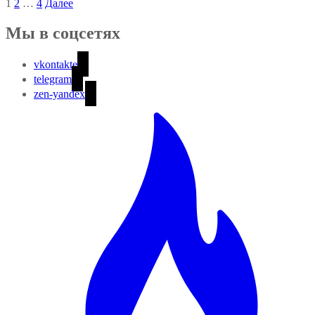
1
2
…
4
Далее
Мы в соцсетях
vkontakte
telegram
zen-yandex