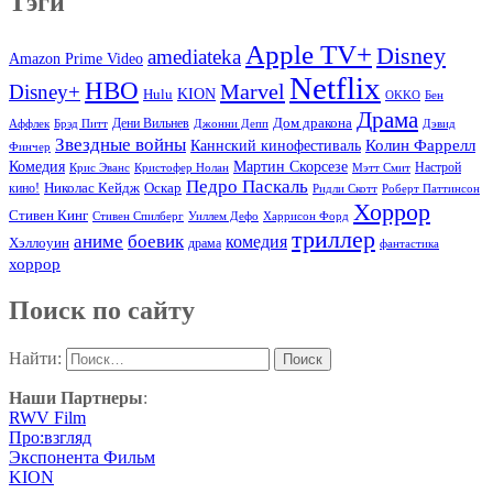
Тэги
Apple TV+
Disney
amediateka
Amazon Prime Video
Netflix
HBO
Marvel
Disney+
Hulu
KION
OKKO
Бен
Драма
Дом дракона
Аффлек
Брэд Питт
Дени Вильнев
Джонни Депп
Дэвид
Звездные войны
Колин Фаррелл
Каннский кинофестиваль
Финчер
Комедия
Мартин Скорсезе
Настрой
Крис Эванс
Кристофер Нолан
Мэтт Смит
Педро Паскаль
Оскар
кино!
Николас Кейдж
Ридли Скотт
Роберт Паттинсон
Хоррор
Стивен Кинг
Стивен Спилберг
Уиллем Дефо
Харрисон Форд
триллер
аниме
боевик
комедия
Хэллоуин
драма
фантастика
хоррор
Поиск по сайту
Найти:
Наши Партнеры
:
RWV Film
Про:взгляд
Экспонента Фильм
KION