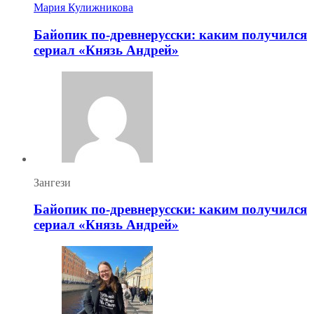
Мария Кулижникова
Байопик по-древнерусски: каким получился
сериал «Князь Андрей»
Зангези
Байопик по-древнерусски: каким получился
сериал «Князь Андрей»