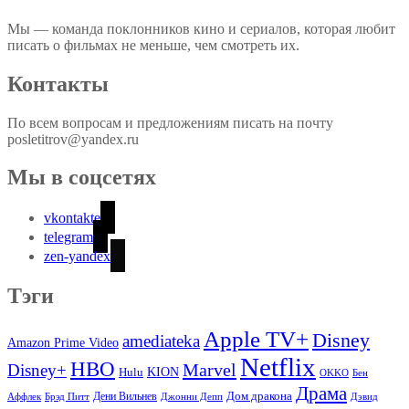
Мы — команда поклонников кино и сериалов, которая любит
писать о фильмах не меньше, чем смотреть их.
Контакты
По всем вопросам и предложениям писать на почту
posletitrov@yandex.ru
Мы в соцсетях
vkontakte
telegram
zen-yandex
Тэги
Apple TV+
Disney
amediateka
Amazon Prime Video
Netflix
HBO
Marvel
Disney+
Hulu
KION
OKKO
Бен
Драма
Дом дракона
Аффлек
Брэд Питт
Дени Вильнев
Джонни Депп
Дэвид