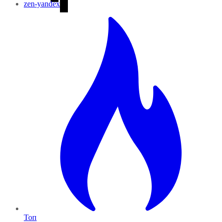
zen-yandex
Топ