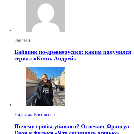
Зангези
Байопик по-древнерусски: каким получился
сериал «Князь Андрей»
Надежда Васильева
Почему грибы убивают? Отвечает Франсуа
Озон в фильме «Что случилось осенью»