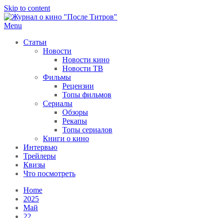
Skip to content
Menu
После титров
Всё как у всех, только чуточку интереснее
Статьи
Новости
Новости кино
Новости ТВ
Фильмы
Рецензии
Топы фильмов
Сериалы
Обзоры
Рекапы
Топы сериалов
Книги о кино
Интервью
Трейлеры
Квизы
Что посмотреть
Home
2025
Май
22