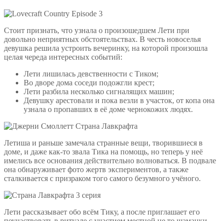
Стоит признать, что узнала о произошедшем Лети при
довольно неприятных обстоятельствах. В честь новоселья
девушка решила устроить вечеринку, на которой произошла
целая череда интересных событий:
Лети лишилась девственности с Тиком;
Во дворе дома соседи подожгли крест;
Лети разбила несколько сигналящих машин;
Девушку арестовали и пока везли в участок, от копа она
узнала о пропавших в её доме чернокожих людях.
Летиша и раньше замечала странные вещи, творившиеся в
доме, и даже как-то звала Тика на помощь, но теперь у неё
имелись все основания действительно волноваться. В подвале
она обнаруживает фото жертв экспериментов, а также
сталкивается с призраком того самого безумного учёного.
Лети рассказывает обо всём Тику, а после приглашает его
поучаствовать в ритуале с участием местной не то шаманки,