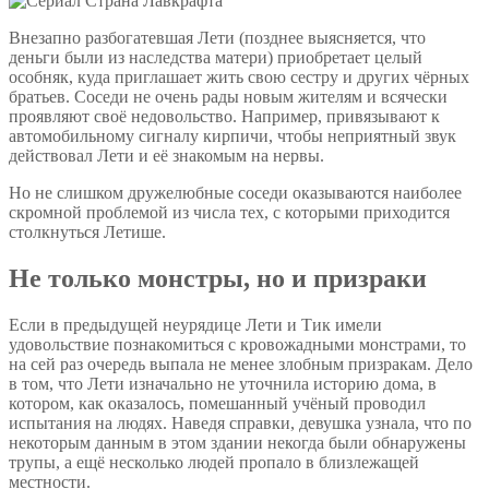
Внезапно разбогатевшая Лети (позднее выясняется, что
деньги были из наследства матери) приобретает целый
особняк, куда приглашает жить свою сестру и других чёрных
братьев. Соседи не очень рады новым жителям и всячески
проявляют своё недовольство. Например, привязывают к
автомобильному сигналу кирпичи, чтобы неприятный звук
действовал Лети и её знакомым на нервы.
Но не слишком дружелюбные соседи оказываются наиболее
скромной проблемой из числа тех, с которыми приходится
столкнуться Летише.
Не только монстры, но и призраки
Если в предыдущей неурядице Лети и Тик имели
удовольствие познакомиться с кровожадными монстрами, то
на сей раз очередь выпала не менее злобным призракам. Дело
в том, что Лети изначально не уточнила историю дома, в
котором, как оказалось, помешанный учёный проводил
испытания на людях. Наведя справки, девушка узнала, что по
некоторым данным в этом здании некогда были обнаружены
трупы, а ещё несколько людей пропало в близлежащей
местности.