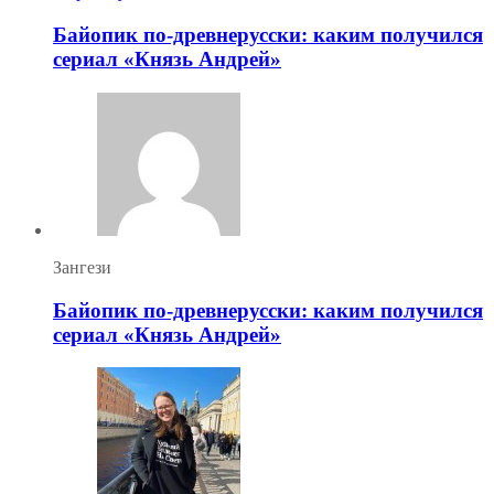
Байопик по-древнерусски: каким получился
сериал «Князь Андрей»
Зангези
Байопик по-древнерусски: каким получился
сериал «Князь Андрей»