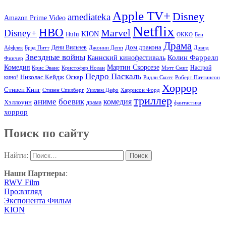
Apple TV+
Disney
amediateka
Amazon Prime Video
Netflix
HBO
Marvel
Disney+
Hulu
KION
OKKO
Бен
Драма
Дом дракона
Аффлек
Брэд Питт
Дени Вильнев
Джонни Депп
Дэвид
Звездные войны
Колин Фаррелл
Каннский кинофестиваль
Финчер
Комедия
Мартин Скорсезе
Настрой
Крис Эванс
Кристофер Нолан
Мэтт Смит
Педро Паскаль
Оскар
кино!
Николас Кейдж
Ридли Скотт
Роберт Паттинсон
Хоррор
Стивен Кинг
Стивен Спилберг
Уиллем Дефо
Харрисон Форд
триллер
аниме
боевик
комедия
Хэллоуин
драма
фантастика
хоррор
Поиск по сайту
Найти:
Наши Партнеры
:
RWV Film
Про:взгляд
Экспонента Фильм
KION