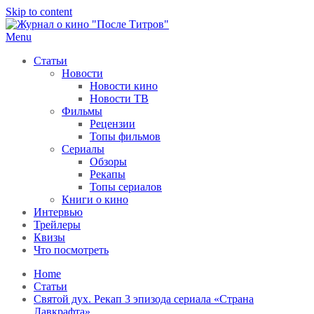
Skip to content
Menu
После титров
Всё как у всех, только чуточку интереснее
Статьи
Новости
Новости кино
Новости ТВ
Фильмы
Рецензии
Топы фильмов
Сериалы
Обзоры
Рекапы
Топы сериалов
Книги о кино
Интервью
Трейлеры
Квизы
Что посмотреть
Home
Статьи
Святой дух. Рекап 3 эпизода сериала «Страна
Лавкрафта»