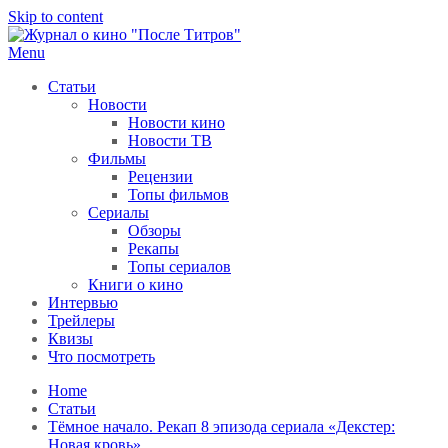
Skip to content
Menu
После титров
Всё как у всех, только чуточку интереснее
Статьи
Новости
Новости кино
Новости ТВ
Фильмы
Рецензии
Топы фильмов
Сериалы
Обзоры
Рекапы
Топы сериалов
Книги о кино
Интервью
Трейлеры
Квизы
Что посмотреть
Home
Статьи
Тёмное начало. Рекап 8 эпизода сериала «Декстер:
Новая кровь»