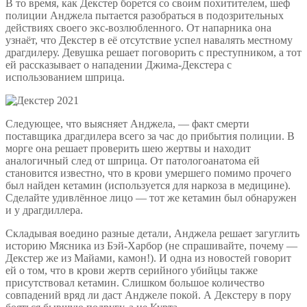
В то время, как Декстер борется со своим похитителем, шеф
полиции Анджела пытается разобраться в подозрительных
действиях своего экс-возлюбленного. От напарника она
узнаёт, что Декстер в её отсутствие успел навалять местному
драгдилеру. Девушка решает поговорить с преступником, а тот
ей рассказывает о нападении Джима-Декстера с
использованием шприца.
Следующее, что выясняет Анджела, — факт смерти
поставщика драгдилера всего за час до прибытия полиции. В
морге она решает проверить шею жертвы и находит
аналогичный след от шприца. От патологоанатома ей
становится известно, что в крови умершего помимо прочего
был найден кетамин (используется для наркоза в медицине).
Сделайте удивлённое лицо — тот же кетамин был обнаружен
и у драгдиллера.
Складывая воедино разные детали, Анджела решает загуглить
историю Мясника из Бэй-Харбор (не спрашивайте, почему —
Декстер же из Майами, камон!). И одна из новостей говорит
ей о том, что в крови жертв серийного убийцы также
присутствовал кетамин. Слишком большое количество
совпадений вряд ли даст Анджеле покой. А Декстеру в пору