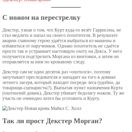
С ножом на перестрелку
Декстер, узнав о том, что Курт куда-то везёт Гаррисона, не
стал медлить и напал на своего похитителя. В результате
аварии главному герою удаётся выбраться из машины и
избавиться от наручников. Однако похититель не сдаётся
просто так и устраивает настоящую охоту на Декса. У него
получается подстрелить Моргана из винтовки, а затем он
отправляется за ним по кровавому следу.
Декстер сам не один десяток раз «охотился», поэтому
запутывает преследователя и нападает на того в домике
летнего лагеря, который находит посреди леса (удобно, да
товарищи-сценаристы?). Выпытав пункт назначения Курта
(охотничий домик), Декстер убивает бедолагу ножом. Ту же
участь он очевидно хотел бы уготовить и Курту.
Так ли прост Декстер Морган?