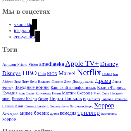
Мы в соцсетях
vkontakte
telegram
zen-yandex
Тэги
Apple TV+
Disney
amediateka
Amazon Prime Video
Netflix
HBO
Marvel
Disney+
Hulu
KION
OKKO
Бен
Драма
Дом дракона
Аффлек
Брэд Питт
Дени Вильнев
Джонни Депп
Дэвид
Звездные войны
Колин Фаррелл
Каннский кинофестиваль
Финчер
Комедия
Мартин Скорсезе
Настрой
Крис Эванс
Кристофер Нолан
Мэтт Смит
Педро Паскаль
Оскар
кино!
Николас Кейдж
Ридли Скотт
Роберт Паттинсон
Хоррор
Стивен Кинг
Стивен Спилберг
Уиллем Дефо
Харрисон Форд
триллер
аниме
боевик
комедия
Хэллоуин
драма
фантастика
хоррор