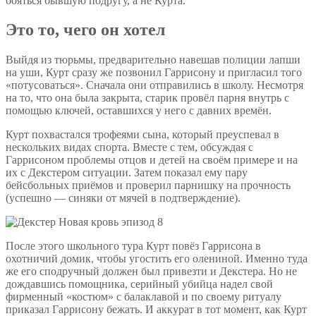
бояться бывшую подругу, а не Курта.
Это то, чего он хотел
Выйдя из тюрьмы, предварительно навешав полиции лапши
на уши, Курт сразу же позвонил Гаррисону и пригласил того
«потусоваться». Сначала они отправились в школу. Несмотря
на то, что она была закрыта, старик провёл парня внутрь с
помощью ключей, оставшихся у него с давних времён.
Курт похвастался трофеями сына, который преуспевал в
нескольких видах спорта. Вместе с тем, обсуждая с
Гаррисоном проблемы отцов и детей на своём примере и на
их с Декстером ситуации. Затем показал ему пару
бейсбольных приёмов и проверил парнишку на прочность
(успешно — синяки от мячей в подтверждение).
После этого школьного тура Курт повёз Гаррисона в
охотничий домик, чтобы угостить его олениной. Именно туда
же его сподручный должен был привезти и Декстера. Но не
дождавшись помощника, серийный убийца надел свой
фирменный «костюм» с балаклавой и по своему ритуалу
приказал Гаррисону бежать. И аккурат в тот момент, как Курт