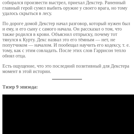
собирался произвести выстрел, приехал Декстер. Раненный
главный герой сумел выбить оружие у своего врага, но тому
удалось скрыться в лесу.
По дороге домой Декстер начал разговор, который нужен был
и ему, и его сыну с самого начала. Он рассказал о том, что
также родился в крови. Объяснил отпрыску, почему тот
тянулся к Курту. Декс назвал это его тёмным — нет, не
попутчиком — началом. И пообещал научить его кодексу, т. е.
тому, как с этим совладать. После этих слов Гаррисон тепло
обнял отца.
Есть ощущение, что это последний позитивный для Декстера
момент в этой истории.
Тизер 9 эпизода: