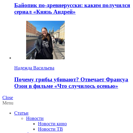
Байопик по-древнерусски: каким получился
сериал «Князь Андрей»
Надежда Васильева
Почему грибы убивают? Отвечает Франсуа
Озон в фильме «Что случилось осенью»
Close
Menu
Статьи
Новости
Новости кино
Новости ТВ