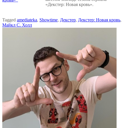
«Декстер: Новая кровь».
Tagged
amediateka
,
Showtime
,
Декстер
,
Декстер: Новая кровь
,
Майкл С. Холл