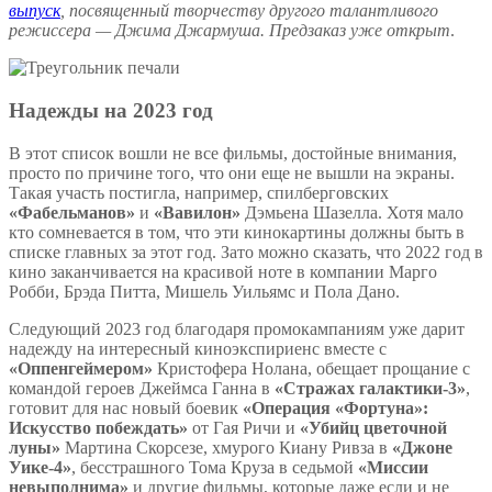
выпуск
, посвященный творчеству другого талантливого
режиссера —
Джима Джармуша.
Предзаказ уже открыт
.
Надежды на 2023 год
В этот список вошли не все фильмы, достойные внимания,
просто по причине того, что они еще не вышли на экраны.
Такая участь постигла, например, спилберговских
«Фабельманов»
и
«Вавилон»
Дэмьена Шазелла. Хотя мало
кто сомневается в том, что эти кинокартины должны быть в
списке главных за этот год. Зато можно сказать, что 2022 год в
кино заканчивается на красивой ноте в компании Марго
Робби, Брэда Питта, Мишель Уильямс и Пола Дано.
Следующий 2023 год благодаря промокампаниям уже дарит
надежду на интересный киноэкспириенс вместе с
«Оппенгеймером»
Кристофера Нолана, обещает прощание с
командой героев Джеймса Ганна в
«Стражах галактики-3»
,
готовит для нас новый боевик
«Операция «Фортуна»:
Искусство побеждать»
от Гая Ричи и
«Убийц цветочной
луны»
Мартина Скорсезе, хмурого Киану Ривза в
«Джоне
Уике-4»
, бесстрашного Тома Круза в седьмой
«Миссии
невыполнима»
и другие фильмы, которые даже если и не