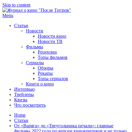
Skip to content
Menu
После титров
Всё как у всех, только чуточку интереснее
Статьи
Новости
Новости кино
Новости ТВ
Фильмы
Рецензии
Топы фильмов
Сериалы
Обзоры
Рекапы
Топы сериалов
Книги о кино
Интервью
Трейлеры
Квизы
Что посмотреть
Home
Статьи
От «Варяга» до «Треугольника печали»: главные
фильмы 2022 года по версии кинокритиков и не только