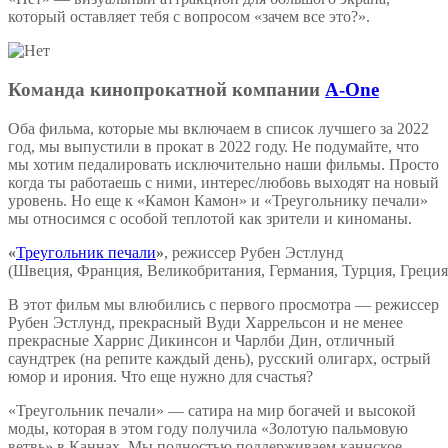
который оставляет тебя с вопросом «зачем все это?».
Команда кинопрокатной компании
A-Onе
Оба фильма, которые мы включаем в список лучшего за 2022
год, мы выпустили в прокат в 2022 году. Не подумайте, что
мы хотим педалировать исключительно наши фильмы. Просто
когда ты работаешь с ними, интерес/любовь выходят на новый
уровень. Но еще к «Камон Камон» и «Треугольнику печали»
мы относимся с особой теплотой как зрители и киноманы.
«
Треугольник печали
»
, режиссер Рубен Эстлунд
(Швеция, Франция, Великобритания, Германия, Турция, Греци
В этот фильм мы влюбились с первого просмотра — режиссер
Рубен Эстлунд, прекрасный Вуди Харрельсон и не менее
прекрасные Харрис Дикинсон и Чарлби Дин, отличный
саундтрек (на репите каждый день), русский олигарх, острый
юмор и ирония. Что еще нужно для счастья?
«Треугольник печали» — сатира на мир богачей и высокой
моды, которая в этом году получила «Золотую пальмовую
ветвь» в Каннах. Мы полностью поддерживаем каннское