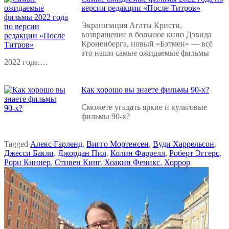
версии редакции «После Титров»
Экранизация Агаты Кристи,
возвращение в большое кино Дэвида
Кроненберга, новый «Бэтмен» — всё
это наши самые ожидаемые фильмы
2022 года.…
Как хорошо вы знаете фильмы 90-х?
Сможете угадать яркие и культовые
фильмы 90-х?
Tagged
Алекс Гарленд
,
Вигго Мортенсен
,
Вуди Харрельсон
,
Джесси Бакли
,
Джордан Пил
,
Колин Фаррелл
,
Роберт Эггерс
,
Рори Киннер
,
Стивен Кинг
,
Хоакин Феникс
,
Хоррор