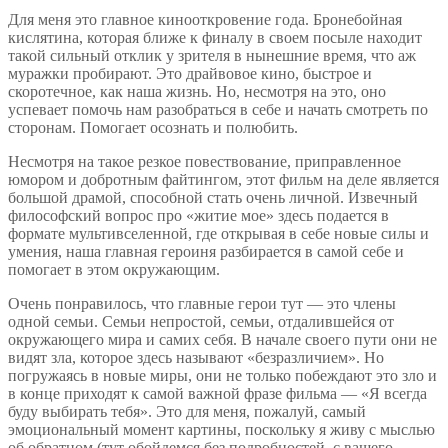
Для меня это главное кинооткровение года. Бронебойная
кислятина, которая ближе к финалу в своем посыле находит
такой сильный отклик у зрителя в нынешние время, что аж
муражки пробирают. Это драйвовое кино, быстрое и
скоротечное, как наша жизнь. Но, несмотря на это, оно
успевает помочь нам разобраться в себе и начать смотреть по
сторонам. Помогает осознать и полюбить.
Несмотря на такое резкое повествование, приправленное
юмором и добротным файтингом, этот фильм на деле является
большой драмой, способной стать очень личной. Извечный
философский вопрос про «житие мое» здесь подается в
формате мультивселенной, где открывая в себе новые силы и
умения, наша главная героиня разбирается в самой себе и
помогает в этом окружающим.
Очень понравилось, что главные герои тут — это члены
одной семьи. Семьи непростой, семьи, отдалившейся от
окружающего мира и самих себя. В начале своего пути они не
видят зла, которое здесь называют «безразличием». Но
погружаясь в новые миры, они не только побеждают это зло и
в конце приходят к самой важной фразе фильма — «Я всегда
буду выбирать тебя». Это для меня, пожалуй, самый
эмоциональный момент картины, поскольку я живу с мыслью
об обратном (тут обойдемся без подробностей, с вашего