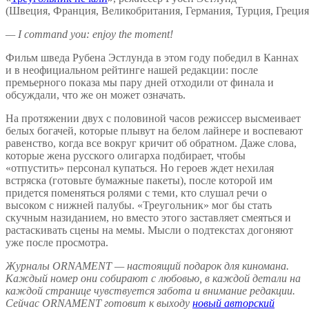
(Швеция, Франция, Великобритания, Германия, Турция, Греци
—
I command you: enjoy the moment!
Фильм шведа Рубена Эстлунда в этом году победил в Каннах
и в неофициальном рейтинге нашей редакции: после
премьерного показа мы пару дней отходили от финала и
обсуждали, что же он может означать.
На протяжении двух с половиной часов режиссер высмеивает
белых богачей, которые плывут на белом лайнере и воспевают
равенство, когда все вокруг кричит об обратном. Даже слова,
которые жена русского олигарха подбирает, чтобы
«отпустить» персонал купаться. Но героев ждет нехилая
встряска (готовьте бумажные пакеты), после которой им
придется поменяться ролями с теми, кто слушал речи о
высоком с нижней палубы. «Треугольник» мог бы стать
скучным назиданием, но вместо этого заставляет смеяться и
растаскивать сцены на мемы. Мысли о подтекстах догоняют
уже после просмотра.
Журналы ORNAMENT — настоящий подарок для киномана.
Каждый номер они собирают с любовью, в каждой детали на
каждой странице чувствуется забота и внимание редакции.
Сейчас ORNAMENT готовит к выходу
новый авторский