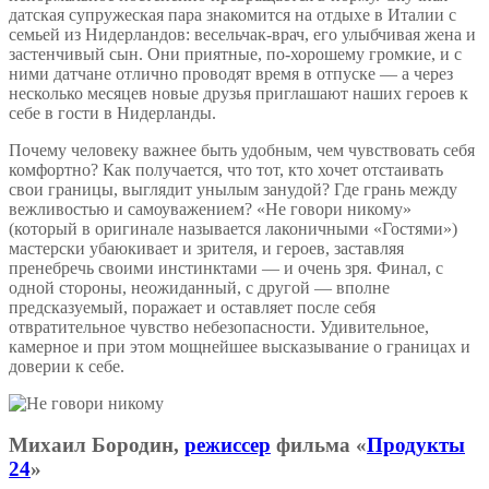
датская супружеская пара знакомится на отдыхе в Италии с
семьей из Нидерландов: весельчак-врач, его улыбчивая жена и
застенчивый сын. Они приятные, по-хорошему громкие, и с
ними датчане отлично проводят время в отпуске — а через
несколько месяцев новые друзья приглашают наших героев к
себе в гости в Нидерланды.
Почему человеку важнее быть удобным, чем чувствовать себя
комфортно? Как получается, что тот, кто хочет отстаивать
свои границы, выглядит унылым занудой? Где грань между
вежливостью и самоуважением? «Не говори никому»
(который в оригинале называется лаконичными «Гостями»)
мастерски убаюкивает и зрителя, и героев, заставляя
пренебречь своими инстинктами — и очень зря. Финал, с
одной стороны, неожиданный, с другой — вполне
предсказуемый, поражает и оставляет после себя
отвратительное чувство небезопасности. Удивительное,
камерное и при этом мощнейшее высказывание о границах и
доверии к себе.
Михаил Бородин,
режиссер
фильма «
Продукты
24
»