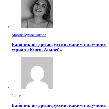
Мария Кулижникова
Байопик по-древнерусски: каким получился
сериал «Князь Андрей»
Зангези
Байопик по-древнерусски: каким получился