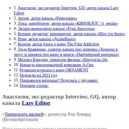
Анастасия, экс-редактор Interview, GQ, автор канала Lazy
Editor
Артем, автор канала «Ремизорро»
Лика, киноблогер, автор канала «КИНОБЛОГ | li_serials»
Экзарх-компилятор канала «Руки Брессона»
Ксения, редактор, кинокритик, автор канала «Што это было»
Илья, автор канала «ДоленКино»
Ксения, автор блога о кино The Film Addiction
Лида Кравченко, соавтор канала про хорроры «Хижина в
лесу» и проекта про кино и книги «Партнёрский материал»
Михаил Бородин, режиссер фильма «Продукты 24»
Команда кинопрокатной компании A-Onе
Редакция журнала о кино ORNAMENT
Надежды на 2023 год
Понравился материал? Поделись с друзьями:
Похожие статьи:
Анастасия, экс-редактор Interview, GQ, автор
канала
Lazy Editor
«
Тринадцать жизней
», режиссер Рон Ховард
(Великобритания)