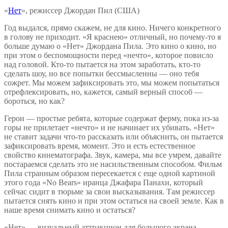
«
Нет
», режиссер Джордан Пил (США)
Год выдался, прямо скажем, не для кино. Ничего конкретного
в голову не приходит. «Я краснею» отличный, но почему-то я
больше думаю о «Нет» Джордана Пила. Это кино о кино, но
при этом о беспомощности перед «нечто», которое повисло
над головой. Кто-то пытается на этом заработать, кто-то
сделать шоу, но все попытки бессмысленны — оно тебя
сожрет. Мы можем зафиксировать это, мы можем попытаться
отрефлексировать, но, кажется, самый верный способ —
бороться, но как?
Герои — простые ребята, которые содержат ферму, пока из-за
горы не прилетает «нечто» и не начинает их убивать. «Нет»
не ставит задачи что-то рассказать или объяснить, он пытается
зафиксировать время, момент. Это и есть естественное
свойство кинематографа. Звук, камера, мы все умрем, давайте
постараемся сделать это не насильственным способом. Фильм
Пила странным образом пересекается с еще одной картиной
этого года «No Bears» иранца Джафара Панахи, который
сейчас сидит в тюрьме за свои высказывания. Там режиссер
пытается снять кино и при этом остаться на своей земле. Как в
наше время снимать кино и остаться?
«Нет» — визуальный аттракцион для большого экрана,