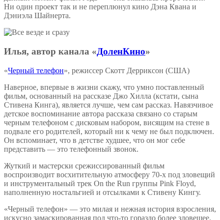
Ни один проект так и не переплюнул кино Дэна Квана и
Дэниэла Шайнерта.
Илья, автор канала «
ДоленКино
»
«
Черный телефон
», режиссер Скотт Дерриксон (США)
Наверное, впервые в жизни скажу, что умно поставленный
фильм, основанный на рассказе Джо Хилла (кстати, сына
Стивена Кинга), является лучше, чем сам рассказ. Навязчивое
детское воспоминание автора рассказа связано со старым
черным телефоном с дисковым набором, висящим на стене в
подвале его родителей, который ни к чему не был подключен.
Он вспоминает, что в детстве худшее, что он мог себе
представить — это телефонный звонок.
Жуткий и мастерски срежиссированный фильм
воспроизводит восхитительную атмосферу 70-х под зловещий
и инструментальный трек On the Run группы Pink Floyd,
наполненную ностальгией и отсылками к Стивену Кингу.
«Черный телефон» — это милая и нежная история взросления,
искусно замаскированная под что-то гораздо более зловещее.