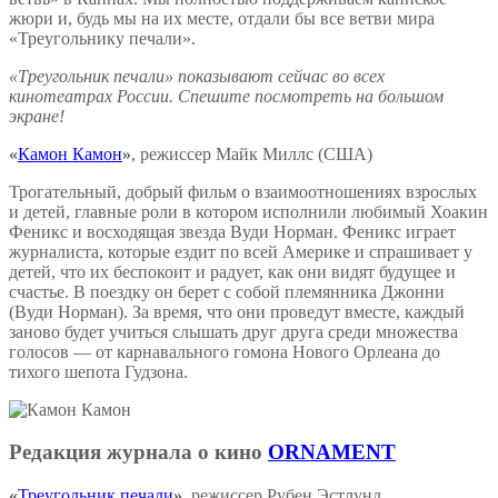
жюри и, будь мы на их месте, отдали бы все ветви мира
«Треугольнику печали».
«Треугольник печали» показывают сейчас во всех
кинотеатрах России.
Спешите посмотреть на большом
экране!
«
Камон Камон
»
, режиссер Майк Миллс (США)
Трогательный, добрый фильм о взаимоотношениях взрослых
и детей, главные роли в котором исполнили любимый Хоакин
Феникс и восходящая звезда Вуди Норман. Феникс играет
журналиста, которые ездит по всей Америке и спрашивает у
детей, что их беспокоит и радует, как они видят будущее и
счастье. В поездку он берет с собой племянника Джонни
(Вуди Норман). За время, что они проведут вместе, каждый
заново будет учиться слышать друг друга среди множества
голосов — от карнавального гомона Нового Орлеана до
тихого шепота Гудзона.
Редакция журнала о кино
ORNAMENT
«
Треугольник печали
»
, режиссер Рубен Эстлунд