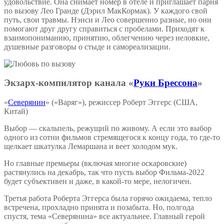
удовольствие. Она снимает номер в отеле и приглашает парня
по вызову Лео Гранде (Дэрил МакКормак). У каждого свой
путь, свои травмы. Нэнси и Лео совершенно разные, но они
помогают друг другу справиться с пробелами. Приходят к
взаимопониманию, принятию, облегчению через неловкие,
душевные разговоры о стыде и самореализации.
Экзарх-компилятор канала «
Руки Брессона
»
«
Северянин
» («Варяг»), режиссер Роберт Эггерс (США,
Китай)
Выбор — скальпель, режущий по живому. А если это выбор
одного из сотни фильмов стремящегося к концу года, то где-то
щелкает шкатулка Лемаршана и веет холодом мук.
Но главные премьеры (включая многие оскаровские)
растянулись на декабрь, так что пусть выбор Фильма-2022
будет субъективен и даже, в какой-то мере, нелогичен.
Третья работа Роберта Эггерса была горячо ожидаема, тепло
встречена, прохладно принята и позабыта. Но, полгода
спустя, тема «Северянина» все актуальнее. Главный герой