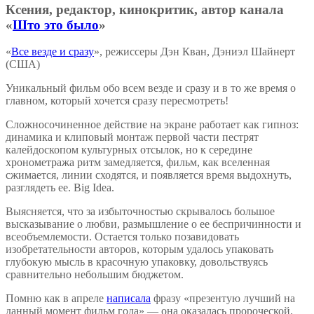
Ксения, редактор, кинокритик, автор канала
«
Што это было
»
«
Все везде и сразу
», режиссеры Дэн Кван, Дэниэл Шайнерт
(США)
Уникальный фильм обо всем везде и сразу и в то же время о
главном, который хочется сразу пересмотреть!
Сложносочиненное действие на экране работает как гипноз:
динамика и клиповый монтаж первой части пестрят
калейдоскопом культурных отсылок, но к середине
хронометража ритм замедляется, фильм, как вселенная
сжимается, линии сходятся, и появляется время выдохнуть,
разглядеть ее. Big Idea.
Выясняется, что за избыточностью скрывалось большое
высказывание о любви, размышление о ее беспричинности и
всеобъемлемости. Остается только позавидовать
изобретательности авторов, которым удалось упаковать
глубокую мысль в красочную упаковку, довольствуясь
сравнительно небольшим бюджетом.
Помню как в апреле
написала
фразу «презентую лучший на
данный момент фильм года» — она оказалась пророческой.