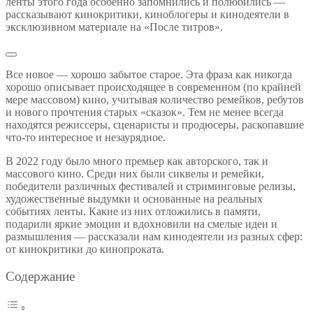
ленты этого года особенно запомнились и полюбились —
рассказывают кинокритики, киноблогеры и кинодеятели в
эксклюзивном материале на «После титров».
Все новое — хорошо забытое старое. Эта фраза как никогда
хорошо описывает происходящее в современном (по крайней
мере массовом) кино, учитывая количество ремейков, ребутов
и нового прочтения старых «сказок». Тем не менее всегда
находятся режиссеры, сценаристы и продюсеры, раскопавшие
что-то интересное и незаурядное.
В 2022 году было много премьер как авторского, так и
массового кино. Среди них были сиквелы и ремейки,
победители различных фестивалей и стриминговые релизы,
художественные выдумки и основанные на реальных
событиях ленты. Какие из них отложились в памяти,
подарили яркие эмоции и вдохновили на смелые идеи и
размышления — рассказали нам кинодеятели из разных сфер:
от кинокритики до кинопроката.
Содержание