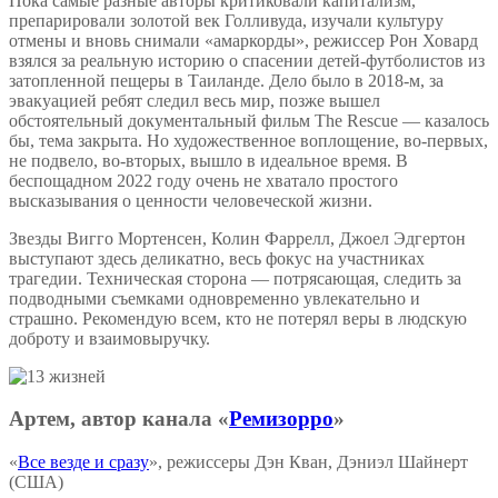
Пока самые разные авторы критиковали капитализм,
препарировали золотой век Голливуда, изучали культуру
отмены и вновь снимали «амаркорды», режиссер Рон Ховард
взялся за реальную историю о спасении детей-футболистов из
затопленной пещеры в Таиланде. Дело было в 2018-м, за
эвакуацией ребят следил весь мир, позже вышел
обстоятельный документальный фильм The Rescue — казалось
бы, тема закрыта. Но художественное воплощение, во-первых,
не подвело, во-вторых, вышло в идеальное время. В
беспощадном 2022 году очень не хватало простого
высказывания о ценности человеческой жизни.
Звезды Вигго Мортенсен, Колин Фаррелл, Джоел Эдгертон
выступают здесь деликатно, весь фокус на участниках
трагедии. Техническая сторона — потрясающая, следить за
подводными съемками одновременно увлекательно и
страшно. Рекомендую всем, кто не потерял веры в людскую
доброту и взаимовыручку.
Артем, автор канала «
Ремизорро
»
«
Все везде и сразу
», режиссеры Дэн Кван, Дэниэл Шайнерт
(США)