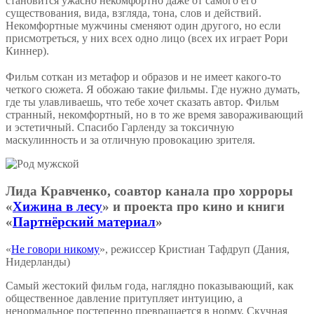
становится ужасно некомфортно даже от самого его
существования, вида, взгляда, тона, слов и действий.
Некомфортные мужчины сменяют один другого, но если
присмотреться, у них всех одно лицо (всех их играет Рори
Киннер).
⠀
Фильм соткан из метафор и образов и не имеет какого-то
четкого сюжета. Я обожаю такие фильмы. Где нужно думать,
где ты улавливаешь, что тебе хочет сказать автор. Фильм
странный, некомфортный, но в то же время завораживающий
и эстетичный. Спасибо Гарленду за токсичную
маскулинность и за отличную провокацию зрителя.
Лида Кравченко, соавтор канала про хорроры
«
Хижина в лесу
» и проекта про кино и книги
«
Партнёрский материал
»
«
Не говори никому
», режиссер Кристиан Тафдруп (Дания,
Нидерланды)
Самый жестокий фильм года, наглядно показывающий, как
общественное давление притупляет интуицию, а
ненормальное постепенно превращается в норму. Скучная