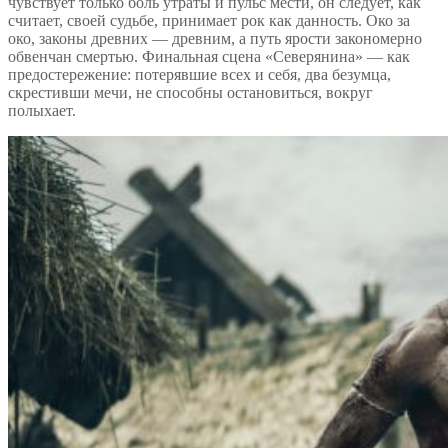
чувствует только боль утраты и пульс мести, он следует, как
считает, своей судьбе, принимает рок как данность. Око за
око, законы древних — древним, а путь ярости закономерно
обвенчан смертью. Финальная сцена «Северянина» — как
предостережение: потерявшие всех и себя, два безумца,
скрестивши мечи, не способны остановиться, вокруг
полыхает.