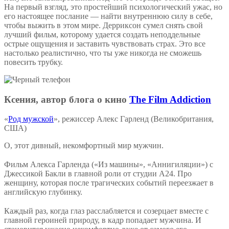
На первый взгляд, это простейший психологический ужас, но
его настоящее послание — найти внутреннюю силу в себе,
чтобы выжить в этом мире. Дерриксон сумел снять свой
лучший фильм, которому удается создать неподдельные
острые ощущения и заставить чувствовать страх. Это все
настолько реалистично, что ты уже никогда не сможешь
повесить трубку.
Ксения, автор блога о кино
The Film Addiction
«
Род мужской
», режиссер Алекс Гарленд (Великобритания,
США)
О, этот дивный, некомфортный мир мужчин.
⠀
Фильм Алекса Гарленда («Из машины», «Аннигиляции») с
Джессикой Бакли в главной роли от студии A24. Про
женщину, которая после трагических событий переезжает в
английскую глубинку.
⠀
Каждый раз, когда глаз расслабляется и созерцает вместе с
главной героиней природу, в кадр попадает мужчина. И