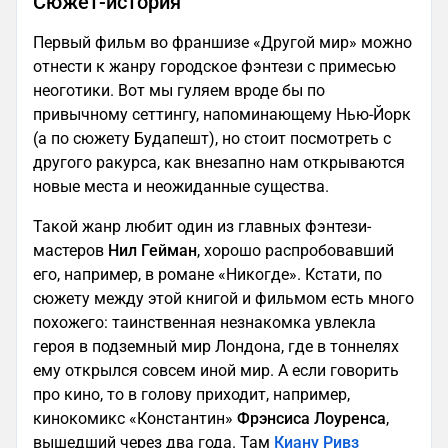
Сюжет-история
Первый фильм во франшизе «Другой мир» можно
отнести к жанру городское фэнтези с примесью
неоготики. Вот мы гуляем вроде бы по
привычному сеттингу, напоминающему Нью-Йорк
(а по сюжету Будапешт), но стоит посмотреть с
другого ракурса, как внезапно нам открываются
новые места и неожиданные существа.
Такой жанр любит один из главных фэнтези-
мастеров
Нил Гейман
, хорошо распробовавший
его, например, в романе «Никогде». Кстати, по
сюжету между этой книгой и фильмом есть много
похожего: таинственная незнакомка увлекла
героя в подземный мир Лондона, где в тоннелях
ему открылся совсем иной мир. А если говорить
про кино, то в голову приходит, например,
кинокомикс «Константин»
Фрэнсиса Лоуренса
,
вышедший через два года. Там
Киану Ривз