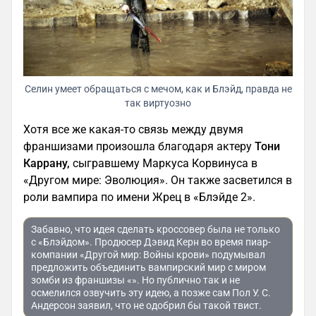
Селин умеет обращаться с мечом, как и Блэйд, правда не
так виртуозно
Хотя все же какая-то связь между двумя
франшизами произошла благодаря актеру
Тони
Каррану,
сыгравшему Маркуса Корвинуса в
«Другом мире: Эволюция». Он также засветился в
роли вампира по имени Жрец в «Блэйде 2».
Забавно, что идея сделать кроссовер была не только
с «Блэйдом». Продюсер Дэвид Керн во время пиар-
компании «Другой мир: Войны крови» подумывал
предложить объединить вампирский мир с миром
зомби из франшизы «». Но публично так и не
осмелился озвучить эту идею, а позже сам Пол У. С.
Андерсон заявил, что не одобрил бы такой твист.