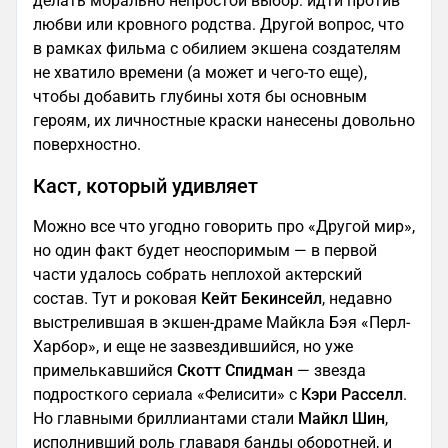
делать морально непростой выбор: идти против
любви или кровного родства. Другой вопрос, что
в рамках фильма с обилием экшена создателям
не хватило времени (а может и чего-то еще),
чтобы добавить глубины хотя бы основным
героям, их личностные краски нанесены довольно
поверхностно.
Каст, который удивляет
Можно все что угодно говорить про «Другой мир»,
но один факт будет неоспоримым — в первой
части удалось собрать неплохой актерский
состав. Тут и роковая
Кейт Бекинсейл
, недавно
выстрелившая в экшен-драме Майкла Бэя «Перл-
Харбор», и еще не зазвездившийся, но уже
примелькавшийся
Скотт Спидман
— звезда
подросткого сериала «Фелисити» с
Кэри Расселл
.
Но главными бриллиантами стали
Майкл Шин
,
исполнивший роль главаря банды оборотней, и