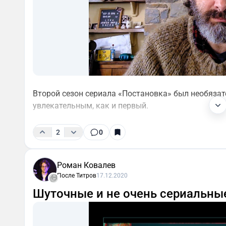
Второй сезон сериала «Постановка» был необяза
увлекательным, как и первый.
2
0
Роман Ковалев
После Титров
17.12.2020
Шуточные и не очень сериальные