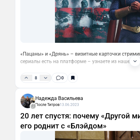
«Пацаны» и «Дрянь» – визитные карточки стримин
сериалы есть на платформе – узнаете из нашего т
8
0
Надежда Васильева
После Титров
13.06.2023
20 лет спустя: почему «Другой м
его роднит с «Блэйдом»