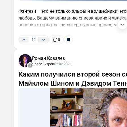
Фэнтези – это не только эльфы и волшебники, эт
любовь. Вашему вниманию список ярких и увлекат
основу которых легли литературные произведения
11
0
Роман Ковалев
После Титров
02.02.2021
Каким получился второй сезон с
Майклом Шином и Дэвидом Тен