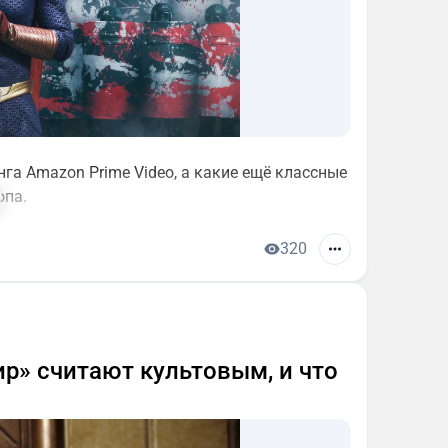
га Amazon Prime Video, а какие ещё классные
опа.
320
ир» считают культовым, и что