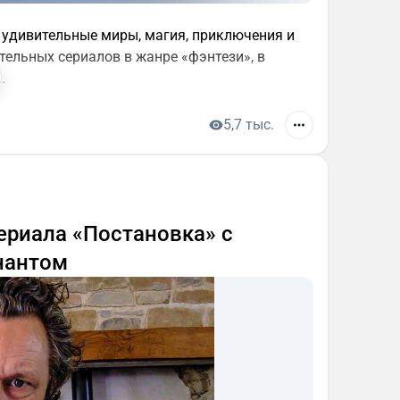
о удивительные миры, магия, приключения и
ельных сериалов в жанре «фэнтези», в
.
5,7 тыс.
ериала «Постановка» с
нантом