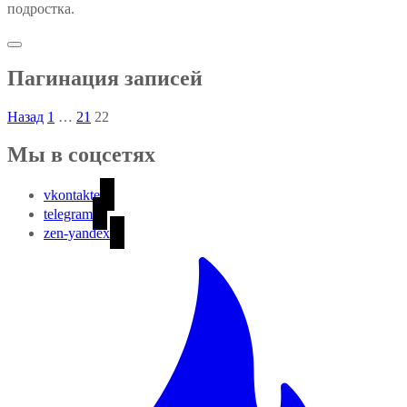
подростка.
Пагинация записей
Назад
1
…
21
22
Мы в соцсетях
vkontakte
telegram
zen-yandex