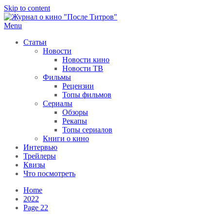
Skip to content
Menu
После титров
Всё как у всех, только чуточку интереснее
Статьи
Новости
Новости кино
Новости ТВ
Фильмы
Рецензии
Топы фильмов
Сериалы
Обзоры
Рекапы
Топы сериалов
Книги о кино
Интервью
Трейлеры
Квизы
Что посмотреть
Home
2022
Page 22