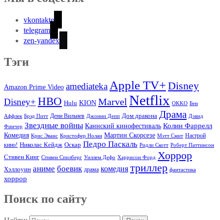
vkontakte
telegram
zen-yandex
Тэги
Apple TV+
Disney
amediateka
Amazon Prime Video
Netflix
HBO
Marvel
Disney+
Hulu
KION
OKKO
Бен
Драма
Дом дракона
Аффлек
Брэд Питт
Дени Вильнев
Джонни Депп
Дэвид
Звездные войны
Колин Фаррелл
Каннский кинофестиваль
Финчер
Комедия
Мартин Скорсезе
Настрой
Крис Эванс
Кристофер Нолан
Мэтт Смит
Педро Паскаль
Оскар
кино!
Николас Кейдж
Ридли Скотт
Роберт Паттинсон
Хоррор
Стивен Кинг
Стивен Спилберг
Уиллем Дефо
Харрисон Форд
триллер
аниме
боевик
комедия
Хэллоуин
драма
фантастика
хоррор
Поиск по сайту