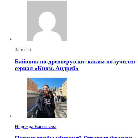
Зангези
Байопик по-древнерусски: каким получился
сериал «Князь Андрей»
Надежда Васильева