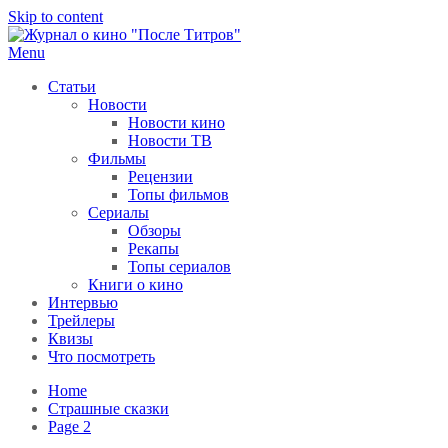
Skip to content
Menu
После титров
Всё как у всех, только чуточку интереснее
Статьи
Новости
Новости кино
Новости ТВ
Фильмы
Рецензии
Топы фильмов
Сериалы
Обзоры
Рекапы
Топы сериалов
Книги о кино
Интервью
Трейлеры
Квизы
Что посмотреть
Home
Страшные сказки
Page 2