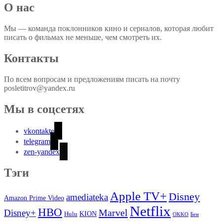
О нас
Мы — команда поклонников кино и сериалов, которая любит
писать о фильмах не меньше, чем смотреть их.
Контакты
По всем вопросам и предложениям писать на почту
posletitrov@yandex.ru
Мы в соцсетях
vkontakte
telegram
zen-yandex
Тэги
Apple TV+
Disney
amediateka
Amazon Prime Video
Netflix
HBO
Marvel
Disney+
Hulu
KION
OKKO
Бен