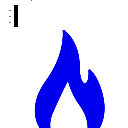
vkontakte
telegram
zen-
yandex