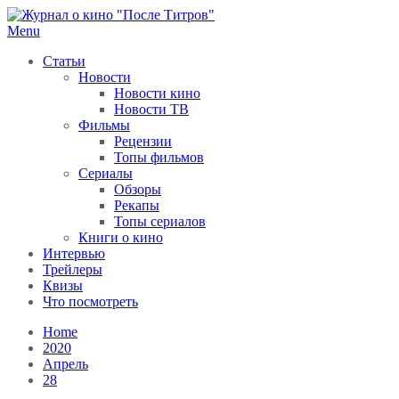
Skip
to
Menu
После титров
Всё как у всех, только чуточку интереснее
content
Статьи
Новости
Новости кино
Новости ТВ
Фильмы
Рецензии
Топы фильмов
Сериалы
Обзоры
Рекапы
Топы сериалов
Книги о кино
Интервью
Трейлеры
Квизы
Что посмотреть
Home
2020
Апрель
28