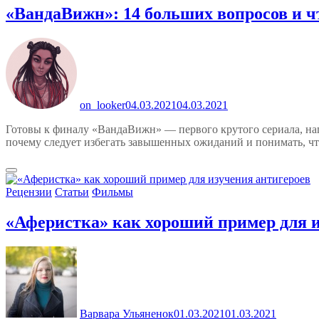
«ВандаВижн»: 14 больших вопросов и ч
on_looker
04.03.2021
04.03.2021
Готовы к финалу «ВандаВижн» — первого крутого сериала, нап
почему следует избегать завышенных ожиданий и понимать, что
Рецензии
Статьи
Фильмы
«Аферистка» как хороший пример для и
Варвара Ульяненок
01.03.2021
01.03.2021