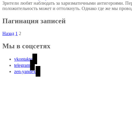
Зрители любят наблюдать за харизматичными антигероями. Пер
положительность может и оттолкнуть. Однако где же мы провод
Пагинация записей
Назад
1
2
Мы в соцсетях
vkontakte
telegram
zen-yandex