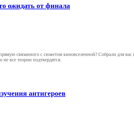
то ожидать от финала
рямую связанного с сюжетом киновселенной? Собрали для вас гл
 не все теории подтвердятся.
зучения антигероев