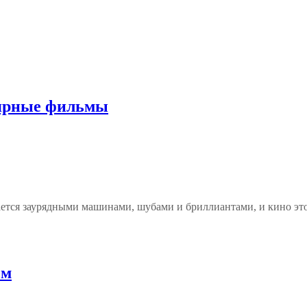
лярные фильмы
вается заурядными машинами, шубами и бриллиантами, и кино э
ьм