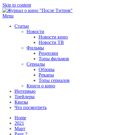
Skip to content
Menu
После титров
Всё как у всех, только чуточку интереснее
Статьи
Новости
Новости кино
Новости ТВ
Фильмы
Рецензии
Топы фильмов
Сериалы
Обзоры
Рекапы
Топы сериалов
Книги о кино
Интервью
Трейлеры
Квизы
Что посмотреть
Home
2021
Март
Page 2