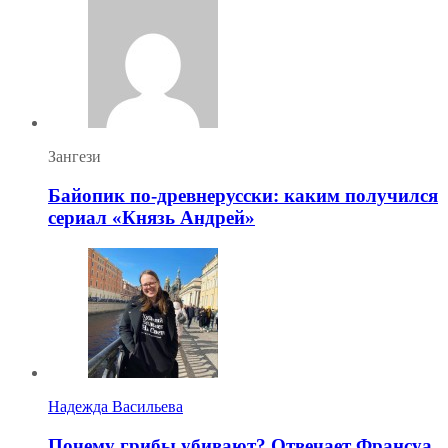
Зангези
Байопик по-древнерусски: каким получился
сериал «Князь Андрей»
Надежда Васильева
Почему грибы убивают? Отвечает Франсуа