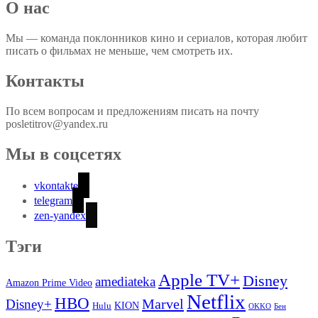
О нас
Мы — команда поклонников кино и сериалов, которая любит
писать о фильмах не меньше, чем смотреть их.
Контакты
По всем вопросам и предложениям писать на почту
posletitrov@yandex.ru
Мы в соцсетях
vkontakte
telegram
zen-yandex
Тэги
Apple TV+
Disney
amediateka
Amazon Prime Video
Netflix
HBO
Marvel
Disney+
Hulu
KION
OKKO
Бен