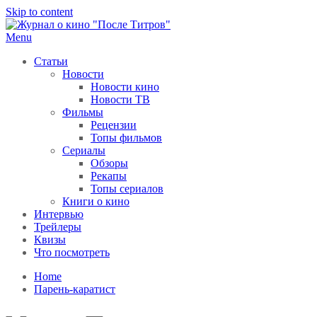
Skip to content
Menu
После титров
Всё как у всех, только чуточку интереснее
Статьи
Новости
Новости кино
Новости ТВ
Фильмы
Рецензии
Топы фильмов
Сериалы
Обзоры
Рекапы
Топы сериалов
Книги о кино
Интервью
Трейлеры
Квизы
Что посмотреть
Home
Парень-каратист