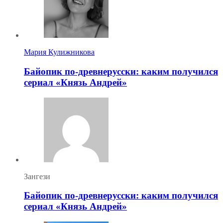
Мария Кулижникова
Байопик по-древнерусски: каким получился
сериал «Князь Андрей»
Зангези
Байопик по-древнерусски: каким получился
сериал «Князь Андрей»