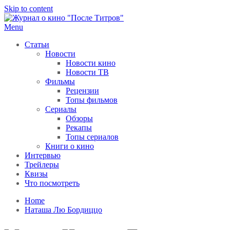
Skip to content
Menu
После титров
Всё как у всех, только чуточку интереснее
Статьи
Новости
Новости кино
Новости ТВ
Фильмы
Рецензии
Топы фильмов
Сериалы
Обзоры
Рекапы
Топы сериалов
Книги о кино
Интервью
Трейлеры
Квизы
Что посмотреть
Home
Наташа Лю Бордиццо