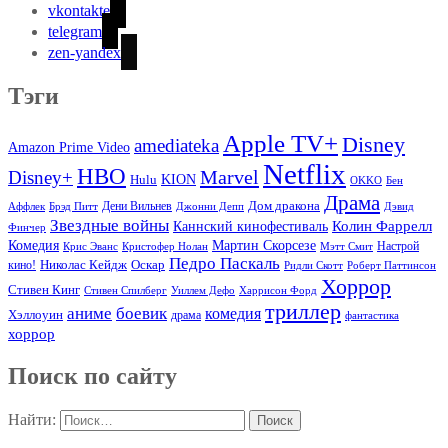
vkontakte
telegram
zen-yandex
Тэги
Apple TV+
Disney
amediateka
Amazon Prime Video
Netflix
HBO
Marvel
Disney+
Hulu
KION
OKKO
Бен
Драма
Дом дракона
Аффлек
Брэд Питт
Дени Вильнев
Джонни Депп
Дэвид
Звездные войны
Колин Фаррелл
Каннский кинофестиваль
Финчер
Комедия
Мартин Скорсезе
Настрой
Крис Эванс
Кристофер Нолан
Мэтт Смит
Педро Паскаль
Оскар
кино!
Николас Кейдж
Ридли Скотт
Роберт Паттинсон
Хоррор
Стивен Кинг
Стивен Спилберг
Уиллем Дефо
Харрисон Форд
триллер
аниме
боевик
комедия
Хэллоуин
драма
фантастика
хоррор
Поиск по сайту
Найти: