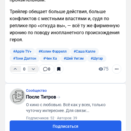
Трейлер обещает больше действия, больше
конфликтов с местными властями и, судя по
реплике про «откуда вы», — всё ту же фирменную
иронию по поводу инопланетного происхождения
героя.
#Apple TV+
#Колин Фаррелл
#Саша Калле
#Тони Далтон
#Чин Ха
#Шей Уигэм
#Шугар
75
0
0
Сообщество
После Титров
О кино с любовью. Всё как у всех, только
чуточку интереснее. Для связи:
posletitrov@yandex.ru
Подписчиков: 52
·
Авторов: 39
Подписаться