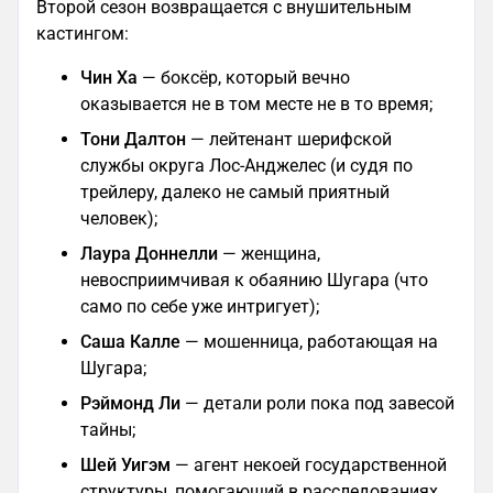
Второй сезон возвращается с внушительным
кастингом:
Чин Ха
— боксёр, который вечно
оказывается не в том месте не в то время;
Тони Далтон
— лейтенант шерифской
службы округа Лос-Анджелес (и судя по
трейлеру, далеко не самый приятный
человек);
Лаура Доннелли
— женщина,
невосприимчивая к обаянию Шугара (что
само по себе уже интригует);
Саша Калле
— мошенница, работающая на
Шугара;
Рэймонд Ли
— детали роли пока под завесой
тайны;
Шей Уигэм
— агент некоей государственной
структуры, помогающий в расследованиях.