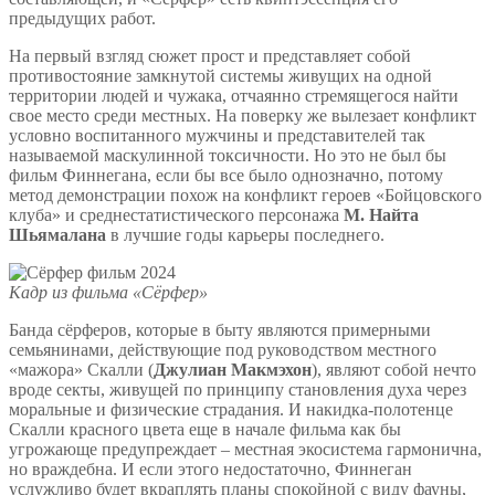
предыдущих работ.
На первый взгляд сюжет прост и представляет собой
противостояние замкнутой системы живущих на одной
территории людей и чужака, отчаянно стремящегося найти
свое место среди местных. На поверку же вылезает конфликт
условно воспитанного мужчины и представителей так
называемой маскулинной токсичности. Но это не был бы
фильм Финнегана, если бы все было однозначно, потому
метод демонстрации похож на конфликт героев «Бойцовского
клуба» и среднестатистического персонажа
М. Найта
Шьямалана
в лучшие годы карьеры последнего.
Кадр из фильма «Сёрфер»
Банда сёрферов, которые в быту являются примерными
семьянинами, действующие под руководством местного
«мажора» Скалли (
Джулиан Макмэхон
), являют собой нечто
вроде секты, живущей по принципу становления духа через
моральные и физические страдания. И накидка-полотенце
Скалли красного цвета еще в начале фильма как бы
угрожающе предупреждает – местная экосистема гармонична,
но враждебна. И если этого недостаточно, Финнеган
услужливо будет вкраплять планы спокойной с виду фауны,