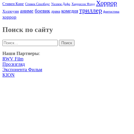
Хоррор
Стивен Кинг
Стивен Спилберг
Уиллем Дефо
Харрисон Форд
триллер
аниме
боевик
комедия
Хэллоуин
драма
фантастика
хоррор
Поиск по сайту
Найти:
Наши Партнеры
:
RWV Film
Про:взгляд
Экспонента Фильм
KION