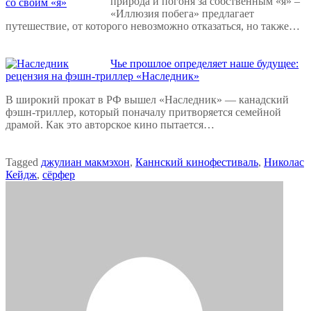
природа и погоня за собственным «я» –
«Иллюзия побега» предлагает
путешествие, от которого невозможно отказаться, но также…
Чье прошлое определяет наше будущее:
рецензия на фэшн-триллер «Наследник»
В широкий прокат в РФ вышел «Наследник» — канадский
фэшн-триллер, который поначалу притворяется семейной
драмой. Как это авторское кино пытается…
Tagged
джулиан макмэхон
,
Каннский кинофестиваль
,
Николас
Кейдж
,
сёрфер