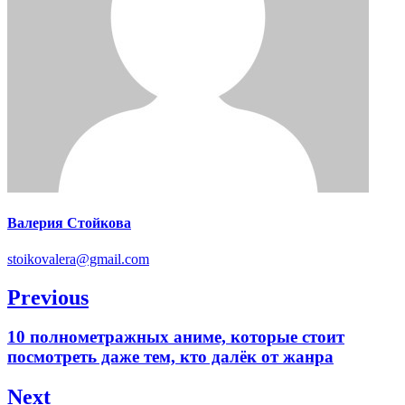
Валерия Стойкова
stoikovalera@gmail.com
Навигация
Previous
по
Previous
10 полнометражных аниме, которые стоит
записям
post:
посмотреть даже тем, кто далёк от жанра
Next