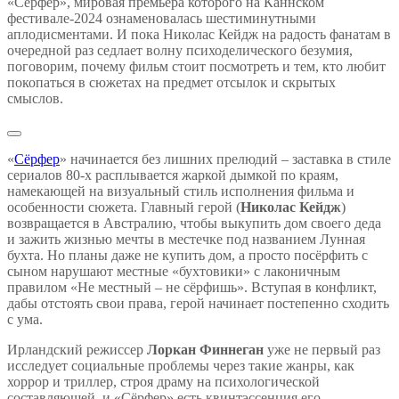
«Сёрфер», мировая премьера которого на Каннском
фестивале-2024 ознаменовалась шестиминутными
аплодисментами. И пока Николас Кейдж на радость фанатам в
очередной раз седлает волну психоделического безумия,
поговорим, почему фильм стоит посмотреть и тем, кто любит
покопаться в сюжетах на предмет отсылок и скрытых
смыслов.
«
Сёрфер
» начинается без лишних прелюдий – заставка в стиле
сериалов 80-х расплывается жаркой дымкой по краям,
намекающей на визуальный стиль исполнения фильма и
особенности сюжета. Главный герой (
Николас Кейдж
)
возвращается в Австралию, чтобы выкупить дом своего деда
и зажить жизнью мечты в местечке под названием Лунная
бухта. Но планы даже не купить дом, а просто посёрфить с
сыном нарушают местные «бухтовики» с лаконичным
правилом «Не местный – не сёрфишь». Вступая в конфликт,
дабы отстоять свои права, герой начинает постепенно сходить
с ума.
Ирландский режиссер
Лоркан Финнеган
уже не первый раз
исследует социальные проблемы через такие жанры, как
хоррор и триллер, строя драму на психологической
составляющей, и «Сёрфер» есть квинтэссенция его