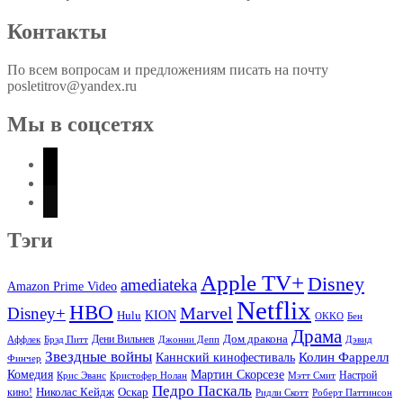
Контакты
По всем вопросам и предложениям писать на почту
posletitrov@yandex.ru
Мы в соцсетях
vkontakte
telegram
zen-
yandex
Тэги
Apple TV+
Disney
amediateka
Amazon Prime Video
Netflix
HBO
Marvel
Disney+
Hulu
KION
OKKO
Бен
Драма
Дом дракона
Аффлек
Брэд Питт
Дени Вильнев
Джонни Депп
Дэвид
Звездные войны
Колин Фаррелл
Каннский кинофестиваль
Финчер
Комедия
Мартин Скорсезе
Настрой
Крис Эванс
Кристофер Нолан
Мэтт Смит
Педро Паскаль
Оскар
кино!
Николас Кейдж
Ридли Скотт
Роберт Паттинсон