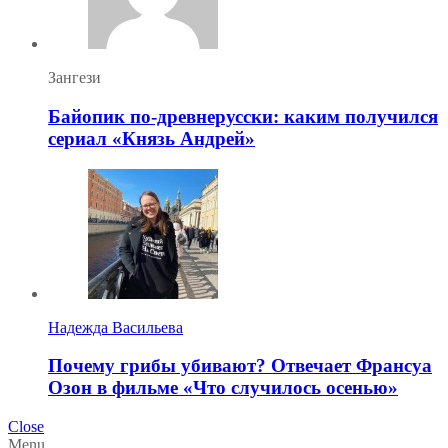
Зангези
Байопик по-древнерусски: каким получился
сериал «Князь Андрей»
Надежда Васильева
Почему грибы убивают? Отвечает Франсуа
Озон в фильме «Что случилось осенью»
Close
Menu