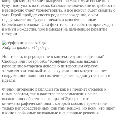
когда дискомфорт будет выкручен на максимум: босые ноги
будут наступать на стекло, базовые человеческие потребности
невозможно будет удовлетворить, а все вокруг будет сводить с
ума. Герой пройдет своего рода перерождение, о чем
недвусмысленно будут намекать и многочисленные
библейские отсылки. Сам факт того, что события происходят
в канун Рождества, уже намекает на дальнейшее развитие
истории.
Кадр из фильма «Сёрфер»
Но что есть перерождение в контексте данного фильма?
Свобода или потеря себя? Конфликт фильма находит
разрешение катарсиса довольно интересным образом,
заставляя зрителя выйти из рекурсии и посмотреть на нее
снаружи, поставив под сомнение ранее выдвинутые цели и
идеалы.
Фильм интересно разглядывать как на предмет отсылок к
иным работам, так в качестве переосмысления ранее
выходивших образчиков жанра. «Сёрфер» – тот
кинематографический опыт, который можно пережить не
только непосредственным фанатам Кейджа, но всем, кто ищет
в кино необычные визуальные и сценарные решения.