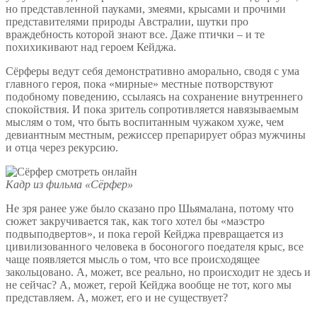
но представленной пауками, змеями, крысами и прочими
представителями природы Австралии, шутки про
враждебность которой знают все. Даже птички – и те
похихикивают над героем Кейджа.
Сёрферы ведут себя демонстративно аморально, сводя с ума
главного героя, пока «мирные» местные потворствуют
подобному поведению, ссылаясь на сохранение внутреннего
спокойствия. И пока зритель сопротивляется навязываемым
мыслям о том, что быть воспитанным чужаком хуже, чем
девиантным местным, режиссер препарирует образ мужчины
и отца через рекурсию.
Кадр из фильма «Сёрфер»
Не зря ранее уже было сказано про Шьямалана, потому что
сюжет закручивается так, как того хотел бы «маэстро
подвыподвертов», и пока герой Кейджа превращается из
цивилизованного человека в босоногого поедателя крыс, все
чаще появляется мысль о том, что все происходящее
закольцовано. А, может, все реально, но происходит не здесь и
не сейчас? А, может, герой Кейджа вообще не тот, кого мы
представляем. А, может, его и не существует?