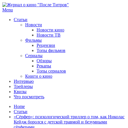
Skip
to
Menu
После титров
Всё как у всех, только чуточку интереснее
content
Статьи
Новости
Новости кино
Новости ТВ
Фильмы
Рецензии
Топы фильмов
Сериалы
Обзоры
Рекапы
Топы сериалов
Книги о кино
Интервью
Трейлеры
Квизы
Что посмотреть
Home
Статьи
«Сёрфер»: психологический триллер о том, как Николас
Кейдж боролся с детской травмой и безумными
сёрферами