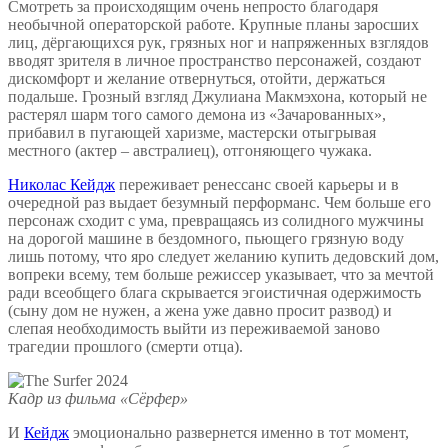
Смотреть за происходящим очень непросто благодаря
необычной операторской работе. Крупные планы заросших
лиц, дёргающихся рук, грязных ног и напряженных взглядов
вводят зрителя в личное пространство персонажей, создают
дискомфорт и желание отвернуться, отойти, держаться
подальше. Грозный взгляд Джулиана Макмэхона, который не
растерял шарм того самого демона из «Зачарованных»,
прибавил в пугающей харизме, мастерски отыгрывая
местного (актер – австралиец), отгоняющего чужака.
Николас Кейдж
переживает ренессанс своей карьеры и в
очередной раз выдает безумный перформанс. Чем больше его
персонаж сходит с ума, превращаясь из солидного мужчины
на дорогой машине в бездомного, пьющего грязную воду
лишь потому, что яро следует желанию купить дедовский дом,
вопреки всему, тем больше режиссер указывает, что за мечтой
ради всеобщего блага скрывается эгоистичная одержимость
(сыну дом не нужен, а жена уже давно просит развод) и
слепая необходимость выйти из переживаемой заново
трагедии прошлого (смерти отца).
Кадр из фильма «Сёрфер»
И
Кейдж
эмоционально развернется именно в тот момент,