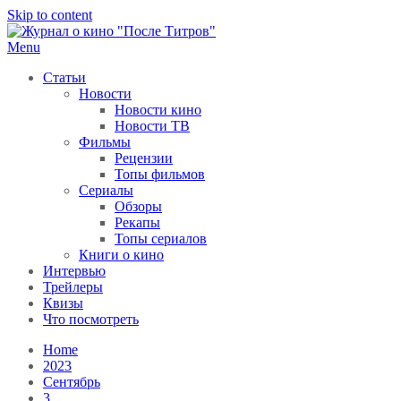
Skip to content
Menu
После титров
Всё как у всех, только чуточку интереснее
Статьи
Новости
Новости кино
Новости ТВ
Фильмы
Рецензии
Топы фильмов
Сериалы
Обзоры
Рекапы
Топы сериалов
Книги о кино
Интервью
Трейлеры
Квизы
Что посмотреть
Home
2023
Сентябрь
3