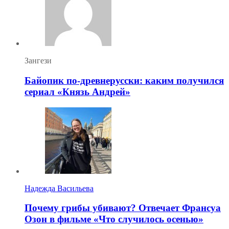
Зангези
Байопик по-древнерусски: каким получился
сериал «Князь Андрей»
Надежда Васильева
Почему грибы убивают? Отвечает Франсуа
Озон в фильме «Что случилось осенью»