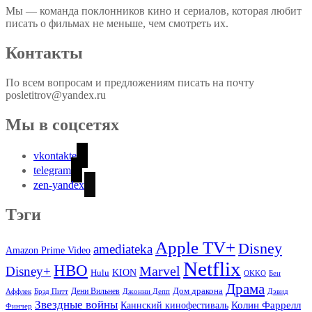
Мы — команда поклонников кино и сериалов, которая любит
писать о фильмах не меньше, чем смотреть их.
Контакты
По всем вопросам и предложениям писать на почту
posletitrov@yandex.ru
Мы в соцсетях
vkontakte
telegram
zen-yandex
Тэги
Apple TV+
Disney
amediateka
Amazon Prime Video
Netflix
HBO
Marvel
Disney+
Hulu
KION
OKKO
Бен
Драма
Дом дракона
Аффлек
Брэд Питт
Дени Вильнев
Джонни Депп
Дэвид
Звездные войны
Колин Фаррелл
Каннский кинофестиваль
Финчер