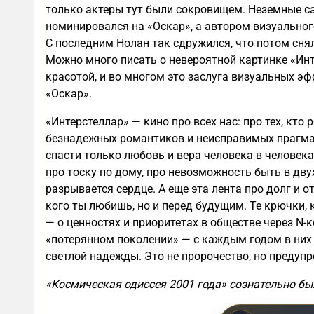
только актеры тут были сокровищем. Неземные с
номинировался на «Оскар», а автором визуальног
С последним Нолан так сдружился, что потом сня
Можно много писать о невероятной картинке «Инт
красотой, и во многом это заслуга визуальных э
«Оскар».
«Интерстеллар» — кино про всех нас: про тех, кто р
безнадежных романтиков и неисправимых прагмат
спасти только любовь и вера человека в человека,
про тоску по дому, про невозможность быть в дву
разрывается сердце. А еще эта лента про долг и о
кого ты любишь, но и перед будущим. Те крючки,
— о ценностях и приоритетах в обществе через N-ко
«потерянном поколении» — с каждым годом в них 
светлой надежды. Это не пророчество, но предуп
«Космическая одиссея 2001 года» сознательно был