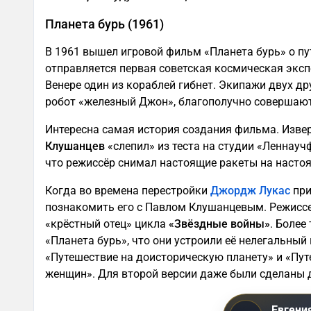
Планета бурь (1961)
В 1961 вышел игровой фильм «Планета бурь» о пу
отправляется первая советская космическая экспе
Венере один из кораблей гибнет. Экипажи двух др
робот «железный Джон», благополучно совершают
Интересна самая история создания фильма. Изве
Клушанцев
«слепил» из теста на студии «Леннауч
что режиссёр снимал настоящие ракеты на насто
Когда во времена перестройки
Джордж Лукас
при
познакомить его с Павлом Клушанцевым. Режиссер
«крёстный отец» цикла
«Звёздные войны»
. Более
«Планета бурь», что они устроили её нелегальны
«Путешествие на доисторическую планету» и «Пут
женщин». Для второй версии даже были сделаны
Евгени