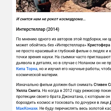
И снится нам не рокот космодрома...
Интерстеллар (2014)
По мнению одного из авторов этой подборки, ни о
может обойтись без «Интерстеллара»
Кристофера
не просто красивый и глубокий фильм о людях и 
точки зрения науки. На съемки часто приглашают
дьявола в деталях, но в случае с Ноланом он не 
Кипа Торна
, но и изучил его научные работы, чт
космической материи.
Изначально фильм должен был снимать
Стивен С
Уилла Смита.
Но когда в 2012 году режиссер покин
протекции своего брата Джонатана, с которым он 
бороздить космос и тосковать по дочурке в лице
МакКонахи
. Не буду перечислять весь золотой кас