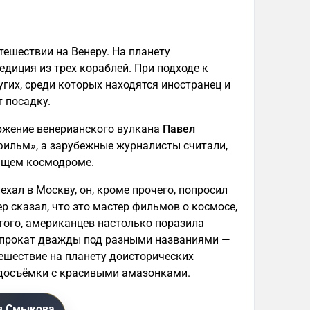
тешествии на Венеру. На планету
диция из трех кораблей. При подходе к
угих, среди которых находятся иностранец и
 посадку.
ржение венерианского вулкана
Павел
фильм», а зарубежные журналисты считали,
ящем космодроме.
ехал в Москву, он, кроме прочего, попросил
 сказал, что это мастер фильмов о космосе,
 того, американцев настолько поразила
й прокат дважды под разными названиями —
ешествие на планету доисторических
 досъёмки с красивыми амазонками.
я Смыкова