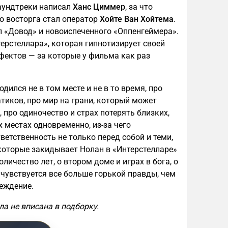
аундтреки написал
Ханс Циммер
, за что
о восторга стал оператор
Хойте Ван Хойтема
.
л «Довод» и новоиспеченного «Оппенгеймера».
ерстеллара», которая гипнотизирует своей
ффектов — за которые у фильма как раз
одился не в том месте и не в то время, про
иков, про мир на грани, который может
 про одиночество и страх потерять близких,
х местах одновременно, из-за чего
тветственность не только перед собой и теми,
 которые закидывает Нолан в «Интерстелларе»
личество лет, о втором доме и играх в бога, о
чувствуется все больше горькой правды, чем
реждение.
а не вписана в подборку.