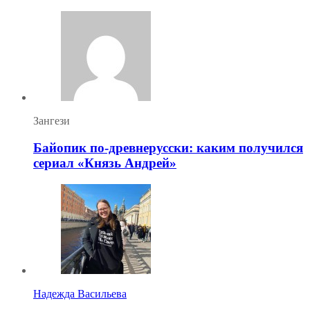
Зангези
Байопик по-древнерусски: каким получился
сериал «Князь Андрей»
Надежда Васильева