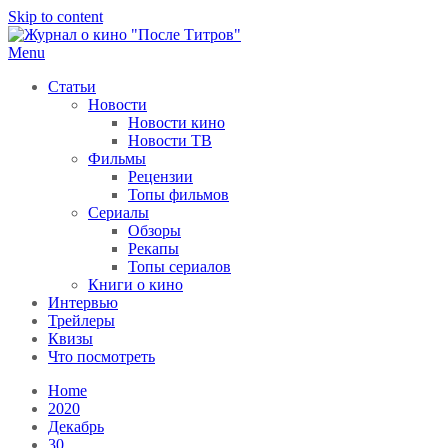
Skip to content
Menu
После титров
Всё как у всех, только чуточку интереснее
Статьи
Новости
Новости кино
Новости ТВ
Фильмы
Рецензии
Топы фильмов
Сериалы
Обзоры
Рекапы
Топы сериалов
Книги о кино
Интервью
Трейлеры
Квизы
Что посмотреть
Home
2020
Декабрь
30