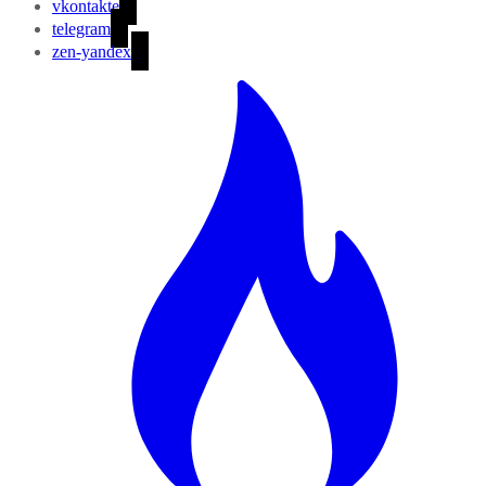
vkontakte
telegram
zen-yandex