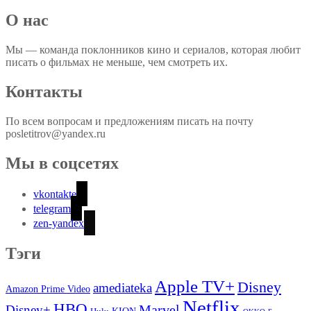
О нас
Мы — команда поклонников кино и сериалов, которая любит
писать о фильмах не меньше, чем смотреть их.
Контакты
По всем вопросам и предложениям писать на почту
posletitrov@yandex.ru
Мы в соцсетях
vkontakte
telegram
zen-yandex
Тэги
Apple TV+
Disney
amediateka
Amazon Prime Video
Netflix
HBO
Marvel
Disney+