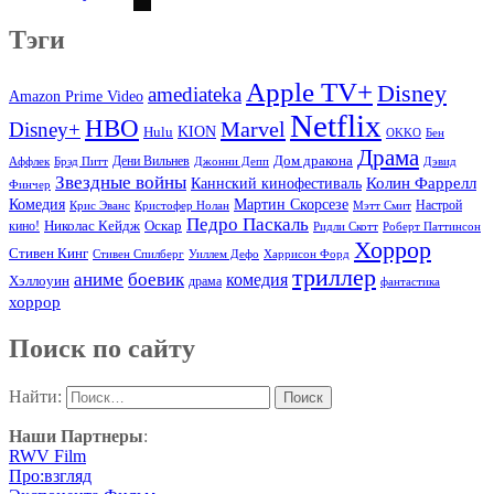
Тэги
Apple TV+
Disney
amediateka
Amazon Prime Video
Netflix
HBO
Marvel
Disney+
Hulu
KION
OKKO
Бен
Драма
Дом дракона
Аффлек
Брэд Питт
Дени Вильнев
Джонни Депп
Дэвид
Звездные войны
Колин Фаррелл
Каннский кинофестиваль
Финчер
Комедия
Мартин Скорсезе
Настрой
Крис Эванс
Кристофер Нолан
Мэтт Смит
Педро Паскаль
Оскар
кино!
Николас Кейдж
Ридли Скотт
Роберт Паттинсон
Хоррор
Стивен Кинг
Стивен Спилберг
Уиллем Дефо
Харрисон Форд
триллер
аниме
боевик
комедия
Хэллоуин
драма
фантастика
хоррор
Поиск по сайту
Найти:
Наши Партнеры
:
RWV Film
Про:взгляд