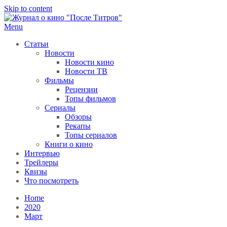
Skip to content
Menu
После титров
Всё как у всех, только чуточку интереснее
Статьи
Новости
Новости кино
Новости ТВ
Фильмы
Рецензии
Топы фильмов
Сериалы
Обзоры
Рекапы
Топы сериалов
Книги о кино
Интервью
Трейлеры
Квизы
Что посмотреть
Home
2020
Март