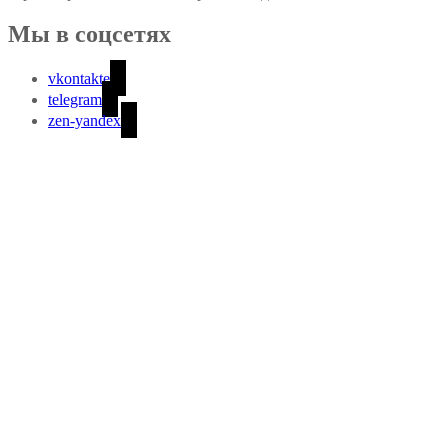
Мы в соцсетях
vkontakte
telegram
zen-yandex