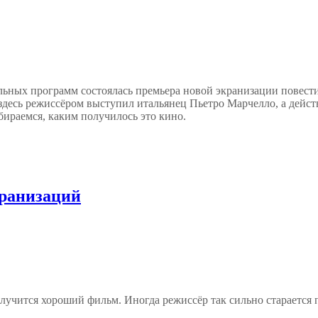
ельных программ состоялась премьера новой экранизации повест
: здесь режиссёром выступил итальянец Пьетро Марчелло, а де
бираемся, каким получилось это кино.
кранизаций
олучится хороший фильм. Иногда режиссёр так сильно старается 