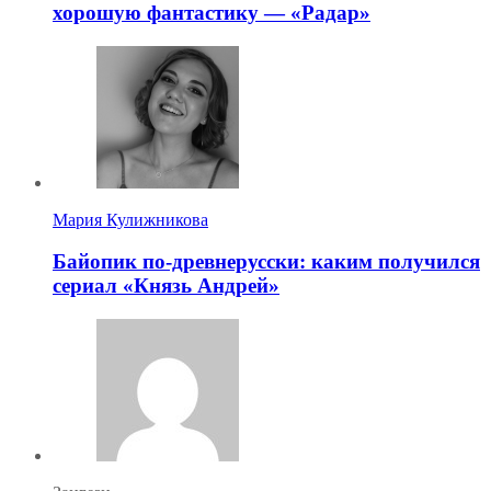
хорошую фантастику — «Радар»
Мария Кулижникова
Байопик по-древнерусски: каким получился
сериал «Князь Андрей»