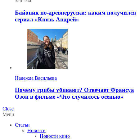
Зангези
Байопик по-древнерусски: каким получился
сериал «Князь Андрей»
Надежда Васильева
Почему грибы убивают? Отвечает Франсуа
Озон в фильме «Что случилось осенью»
Close
Menu
Статьи
Новости
Новости кино