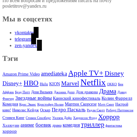
По всем вопросам и предложениям писать на почту
posletitrov@yandex.ru
Мы в соцсетях
vkontakte
telegram
zen-yandex
Тэги
Apple TV+
Disney
amediateka
Amazon Prime Video
Netflix
HBO
Marvel
Disney+
Hulu
KION
OKKO
Бен
Драма
Дом дракона
Аффлек
Брэд Питт
Дени Вильнев
Джонни Депп
Дэвид
Звездные войны
Колин Фаррелл
Каннский кинофестиваль
Финчер
Комедия
Мартин Скорсезе
Настрой
Крис Эванс
Кристофер Нолан
Мэтт Смит
Педро Паскаль
Оскар
кино!
Николас Кейдж
Ридли Скотт
Роберт Паттинсон
Хоррор
Стивен Кинг
Стивен Спилберг
Уиллем Дефо
Харрисон Форд
триллер
аниме
боевик
комедия
Хэллоуин
драма
фантастика
хоррор