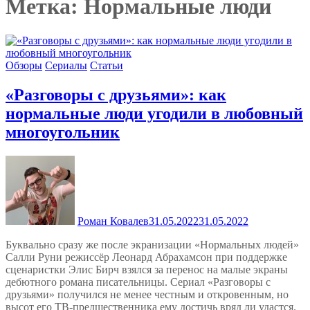
Метка:
Нормальные люди
Обзоры
Сериалы
Статьи
«Разговоры с друзьями»: как
нормальные люди угодили в любовный
многоугольник
Роман Ковалев
31.05.2022
31.05.2022
Буквально сразу же после экранизации «Нормальных людей»
Салли Руни режиссёр Леонард Абрахамсон при поддержке
сценаристки Элис Бирч взялся за перенос на малые экраны
дебютного романа писательницы. Сериал «Разговоры с
друзьями» получился не менее честным и откровенным, но
высот его ТВ-предшественника ему достичь вряд ли удастся.