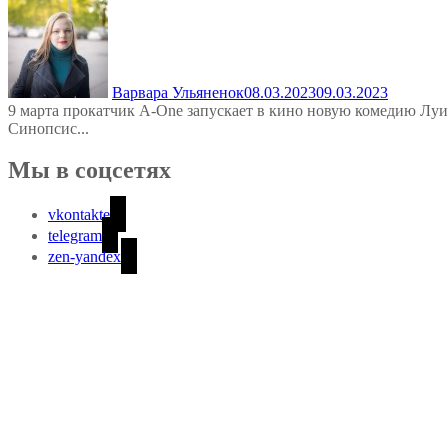
Варвара Ульяненок
08.03.2023
09.03.2023
9 марта прокатчик A-One запускает в кино новую комедию Луи 
Синопсис...
Мы в соцсетях
vkontakte
telegram
zen-yandex