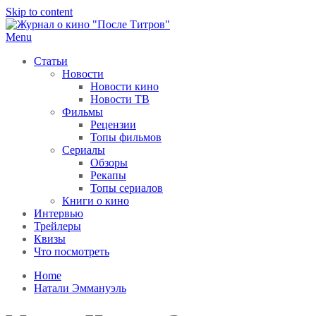
Skip to content
Menu
После титров
Всё как у всех, только чуточку интереснее
Статьи
Новости
Новости кино
Новости ТВ
Фильмы
Рецензии
Топы фильмов
Сериалы
Обзоры
Рекапы
Топы сериалов
Книги о кино
Интервью
Трейлеры
Квизы
Что посмотреть
Home
Натали Эммануэль