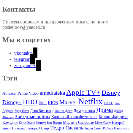
Контакты
По всем вопросам и предложениям писать на почту
posletitrov@yandex.ru
Мы в соцсетях
vkontakte
telegram
zen-yandex
Тэги
Apple TV+
Disney
amediateka
Amazon Prime Video
Netflix
HBO
Marvel
Disney+
Hulu
KION
OKKO
Бен
Драма
Дом дракона
Аффлек
Брэд Питт
Дени Вильнев
Джонни Депп
Дэвид
Звездные войны
Колин Фаррелл
Каннский кинофестиваль
Финчер
Комедия
Мартин Скорсезе
Настрой
Крис Эванс
Кристофер Нолан
Мэтт Смит
Педро Паскаль
Оскар
кино!
Николас Кейдж
Ридли Скотт
Роберт Паттинсон