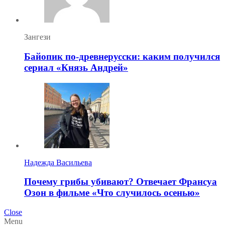
Зангези
Байопик по-древнерусски: каким получился
сериал «Князь Андрей»
Надежда Васильева
Почему грибы убивают? Отвечает Франсуа
Озон в фильме «Что случилось осенью»
Close
Menu