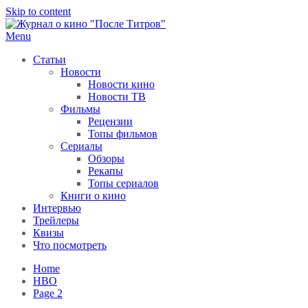
Skip to content
Menu
После титров
Всё как у всех, только чуточку интереснее
Статьи
Новости
Новости кино
Новости ТВ
Фильмы
Рецензии
Топы фильмов
Сериалы
Обзоры
Рекапы
Топы сериалов
Книги о кино
Интервью
Трейлеры
Квизы
Что посмотреть
Home
HBO
Page 2