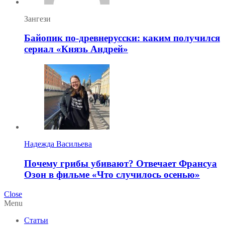
Зангези
Байопик по-древнерусски: каким получился
сериал «Князь Андрей»
Надежда Васильева
Почему грибы убивают? Отвечает Франсуа
Озон в фильме «Что случилось осенью»
Close
Menu
Статьи