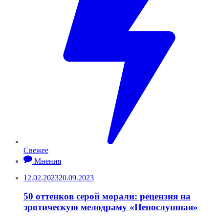
Свежее
Мнения
12.02.2023
20.09.2023
50 оттенков серой морали: рецензия на
эротическую мелодраму «Непослушная»