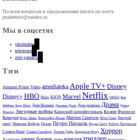
По всем вопросам и предложениям писать на почту
posletitrov@yandex.ru
Мы в соцсетях
vkontakte
telegram
zen-yandex
Тэги
Apple TV+
Disney
amediateka
Amazon Prime Video
Netflix
HBO
Marvel
Disney+
Hulu
KION
OKKO
Бен
Драма
Дом дракона
Аффлек
Брэд Питт
Дени Вильнев
Джонни Депп
Дэвид
Звездные войны
Колин Фаррелл
Каннский кинофестиваль
Финчер
Комедия
Мартин Скорсезе
Настрой
Крис Эванс
Кристофер Нолан
Мэтт Смит
Педро Паскаль
Оскар
кино!
Николас Кейдж
Ридли Скотт
Роберт Паттинсон
Хоррор
Стивен Кинг
Стивен Спилберг
Уиллем Дефо
Харрисон Форд
триллер
аниме
боевик
комедия
Хэллоуин
драма
фантастика