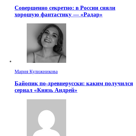
Совершенно секретно: в России сняли
хорошую фантастику — «Радар»
Мария Кулижникова
Байопик по-древнерусски: каким получился
сериал «Князь Андрей»