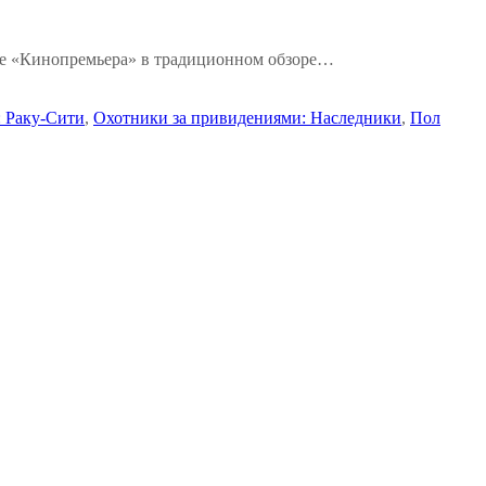
ле «Кинопремьера» в традиционном обзоре…
: Раку-Сити
,
Охотники за привидениями: Наследники
,
Пол