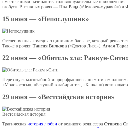
вместе с ними начинаются головокружительные приключения.
глобус». В главных ролях —
Пол Радд
(«Человек-муравей») и
Ф
15 июня — «Непослушник»
Отечественная комедия о циничном блогере, который решает с
Также в ролях:
Таисия Вилкова
(«Доктор Лиза»),
Аглая Тара
22 июня — «Обитель зла: Раккун-Сити
Перезапуск масштабной хоррор-франшизы по мотивам одноиме
«Молокососы», «Бегущий в лабиринте», «Капкан») возвращаетс
29 июня — «Вестсайдская история»
Вестсайдская история
Трагическая
история любви
от великого режиссера
Стивена С