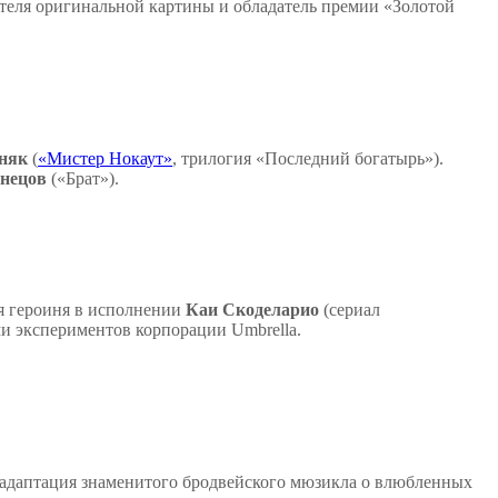
теля оригинальной картины и обладатель премии «Золотой
няк
(
«Мистер Нокаут»
, трилогия «Последний богатырь»).
нецов
(«Брат»).
я героиня в исполнении
Каи Скоделарио
(сериал
ми экспериментов корпорации Umbrella.
адаптация знаменитого бродвейского мюзикла о влюбленных