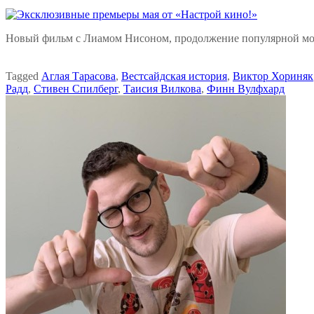
Новый фильм с Лиамом Нисоном, продолжение популярной мо
Tagged
Аглая Тарасова
,
Вестсайдская история
,
Виктор Хориняк
Радд
,
Стивен Спилберг
,
Таисия Вилкова
,
Финн Вулфхард