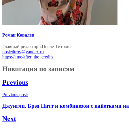
Роман Ковалев
Главный редактор «После Титров»
posletitrov@yandex.ru
https://t.me/after_the_credits
Навигация по записям
Previous
Previous post:
Джунгли, Брэд Питт и комбинезон с пайетками н
Next