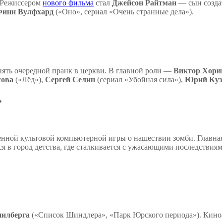
 Режиссером
нового фильма
стал
Джейсон Райтман
— сын созда
инн Вулфхард
(«Оно», сериал «Очень странные дела»).
нять очередной пранк в церкви. В главной роли —
Виктор Хори
сова
(«Лёд»),
Сергей Селин
(сериал «Убойная сила»),
Юрий Куз
»
нной культовой компьютерной игры о нашествии зомби. Главна
я в город детства, где сталкивается с ужасающими последствия
пилберга
(«Список Шиндлера», «Парк Юрского периода»). Кино