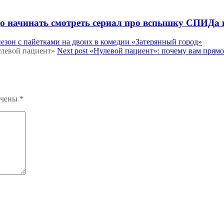
адо начинать смотреть сериал про вспышку СПИДа
езон с пайетками на двоих в комедии «Затерянный город»
Next post
«Нулевой пациент»: почему вам прямо
ечены
*