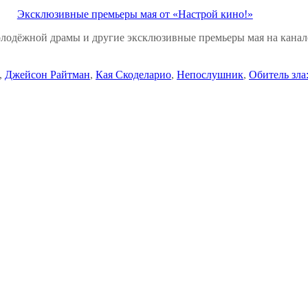
Эксклюзивные премьеры мая от «Настрой кино!»
лодёжной драмы и другие эксклюзивные премьеры мая на кана
,
Джейсон Райтман
,
Кая Скоделарио
,
Непослушник
,
Обитель зла