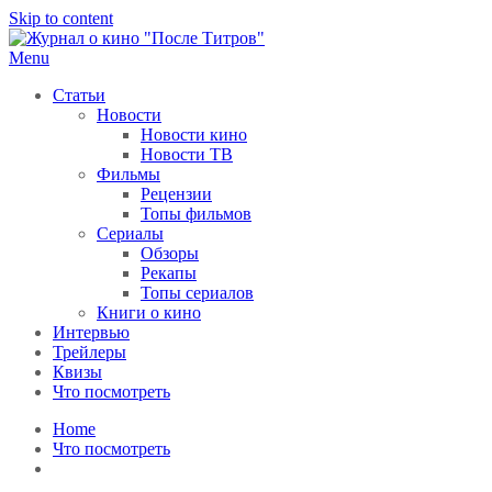
Skip to content
Menu
После титров
Всё как у всех, только чуточку интереснее
Статьи
Новости
Новости кино
Новости ТВ
Фильмы
Рецензии
Топы фильмов
Сериалы
Обзоры
Рекапы
Топы сериалов
Книги о кино
Интервью
Трейлеры
Квизы
Что посмотреть
Home
Что посмотреть