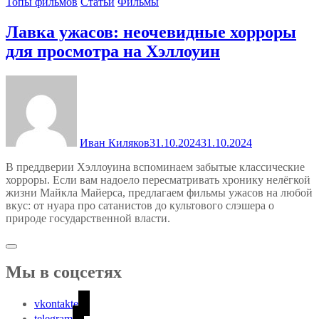
Топы фильмов
Статьи
Фильмы
Лавка ужасов: неочевидные хорроры
для просмотра на Хэллоуин
Иван Киляков
31.10.2024
31.10.2024
В преддверии Хэллоуина вспоминаем забытые классические
хорроры. Если вам надоело пересматривать хронику нелёгкой
жизни Майкла Майерса, предлагаем фильмы ужасов на любой
вкус: от нуара про сатанистов до культового слэшера о
природе государственной власти.
Мы в соцсетях
vkontakte
telegram