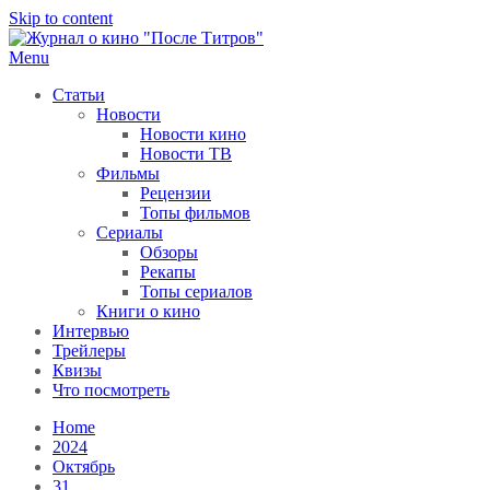
Skip to content
Menu
После титров
Всё как у всех, только чуточку интереснее
Статьи
Новости
Новости кино
Новости ТВ
Фильмы
Рецензии
Топы фильмов
Сериалы
Обзоры
Рекапы
Топы сериалов
Книги о кино
Интервью
Трейлеры
Квизы
Что посмотреть
Home
2024
Октябрь
31