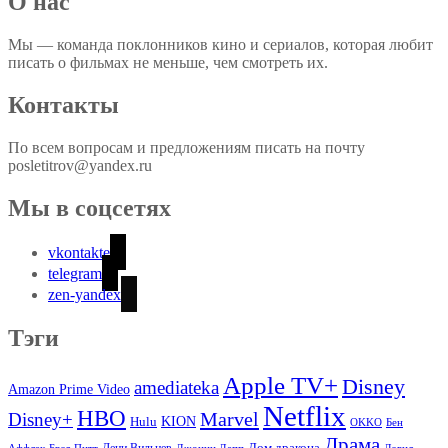
О нас
Мы — команда поклонников кино и сериалов, которая любит
писать о фильмах не меньше, чем смотреть их.
Контакты
По всем вопросам и предложениям писать на почту
posletitrov@yandex.ru
Мы в соцсетях
vkontakte
telegram
zen-yandex
Тэги
Apple TV+
Disney
amediateka
Amazon Prime Video
Netflix
HBO
Marvel
Disney+
Hulu
KION
OKKO
Бен
Драма
Дом дракона
Аффлек
Брэд Питт