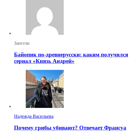
Зангези
Байопик по-древнерусски: каким получился
сериал «Князь Андрей»
Надежда Васильева
Почему грибы убивают? Отвечает Франсуа