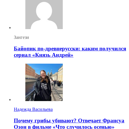
Зангези
Байопик по-древнерусски: каким получился
сериал «Князь Андрей»
Надежда Васильева
Почему грибы убивают? Отвечает Франсуа
Озон в фильме «Что случилось осенью»