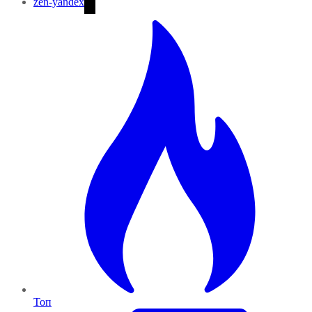
zen-yandex
Топ