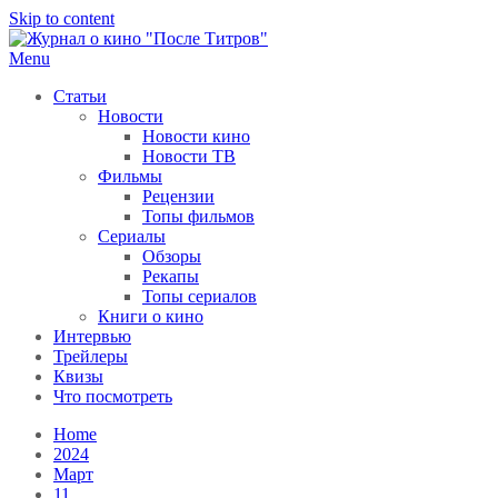
Skip to content
Menu
После титров
Всё как у всех, только чуточку интереснее
Статьи
Новости
Новости кино
Новости ТВ
Фильмы
Рецензии
Топы фильмов
Сериалы
Обзоры
Рекапы
Топы сериалов
Книги о кино
Интервью
Трейлеры
Квизы
Что посмотреть
Home
2024
Март
11