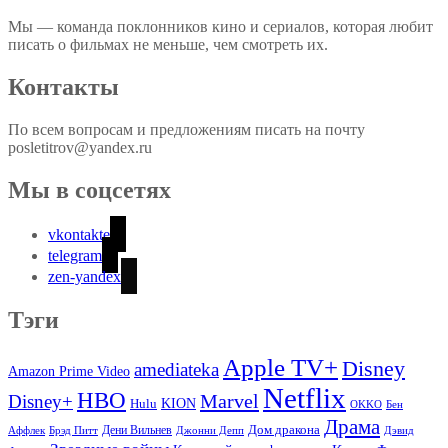
Мы — команда поклонников кино и сериалов, которая любит
писать о фильмах не меньше, чем смотреть их.
Контакты
По всем вопросам и предложениям писать на почту
posletitrov@yandex.ru
Мы в соцсетях
vkontakte
telegram
zen-yandex
Тэги
Apple TV+
Disney
amediateka
Amazon Prime Video
Netflix
HBO
Marvel
Disney+
Hulu
KION
OKKO
Бен
Драма
Дом дракона
Аффлек
Брэд Питт
Дени Вильнев
Джонни Депп
Дэвид