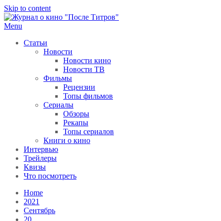
Skip to content
Menu
После титров
Всё как у всех, только чуточку интереснее
Статьи
Новости
Новости кино
Новости ТВ
Фильмы
Рецензии
Топы фильмов
Сериалы
Обзоры
Рекапы
Топы сериалов
Книги о кино
Интервью
Трейлеры
Квизы
Что посмотреть
Home
2021
Сентябрь
20