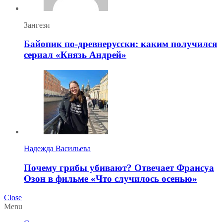
Зангези
Байопик по-древнерусски: каким получился
сериал «Князь Андрей»
Надежда Васильева
Почему грибы убивают? Отвечает Франсуа
Озон в фильме «Что случилось осенью»
Close
Menu