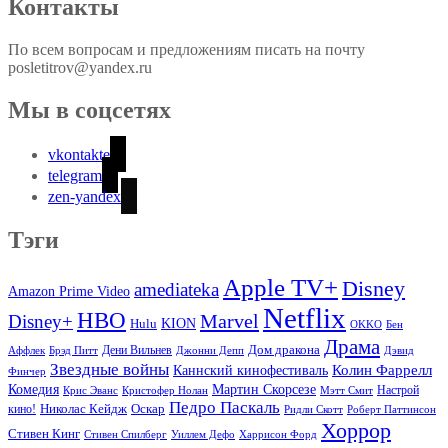
Контакты
По всем вопросам и предложениям писать на почту
posletitrov@yandex.ru
Мы в соцсетях
vkontakte
telegram
zen-yandex
Тэги
Apple TV+
Disney
amediateka
Amazon Prime Video
Netflix
HBO
Marvel
Disney+
Hulu
KION
OKKO
Бен
Драма
Дом дракона
Аффлек
Брэд Питт
Дени Вильнев
Джонни Депп
Дэвид
Звездные войны
Колин Фаррелл
Каннский кинофестиваль
Финчер
Комедия
Мартин Скорсезе
Настрой
Крис Эванс
Кристофер Нолан
Мэтт Смит
Педро Паскаль
Оскар
кино!
Николас Кейдж
Ридли Скотт
Роберт Паттинсон
Хоррор
Стивен Кинг
Стивен Спилберг
Уиллем Дефо
Харрисон Форд