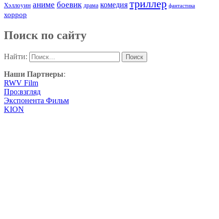
триллер
аниме
боевик
комедия
Хэллоуин
драма
фантастика
хоррор
Поиск по сайту
Найти:
Наши Партнеры
:
RWV Film
Про:взгляд
Экспонента Фильм
KION