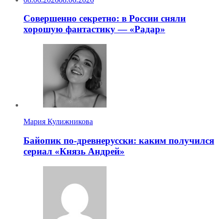
Совершенно секретно: в России сняли
хорошую фантастику — «Радар»
Мария Кулижникова
Байопик по-древнерусски: каким получился
сериал «Князь Андрей»