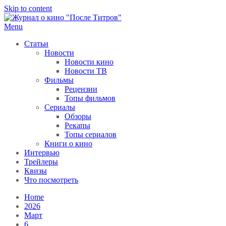
Skip to content
Menu
После титров
Всё как у всех, только чуточку интереснее
Статьи
Новости
Новости кино
Новости ТВ
Фильмы
Рецензии
Топы фильмов
Сериалы
Обзоры
Рекапы
Топы сериалов
Книги о кино
Интервью
Трейлеры
Квизы
Что посмотреть
Home
2026
Март
6