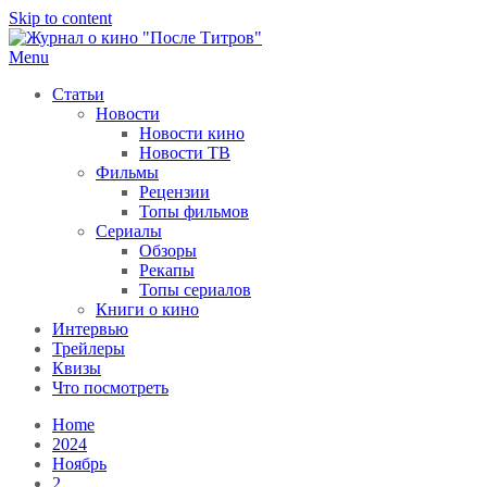
Skip to content
Menu
После титров
Всё как у всех, только чуточку интереснее
Статьи
Новости
Новости кино
Новости ТВ
Фильмы
Рецензии
Топы фильмов
Сериалы
Обзоры
Рекапы
Топы сериалов
Книги о кино
Интервью
Трейлеры
Квизы
Что посмотреть
Home
2024
Ноябрь
2