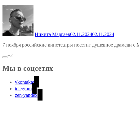
Никита Маргаев
02.11.2024
02.11.2024
7 ноября российские кинотеатры посетит душевное драмеди с
+2
Мы в соцсетях
vkontakte
telegram
zen-yandex