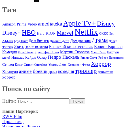
Тэги
Apple TV+
Disney
amediateka
Amazon Prime Video
Netflix
HBO
Marvel
Disney+
Hulu
KION
OKKO
Бен
Драма
Дом дракона
Аффлек
Брэд Питт
Дени Вильнев
Джонни Депп
Дэвид
Звездные войны
Колин Фаррелл
Каннский кинофестиваль
Финчер
Комедия
Мартин Скорсезе
Настрой
Крис Эванс
Кристофер Нолан
Мэтт Смит
Педро Паскаль
Оскар
кино!
Николас Кейдж
Ридли Скотт
Роберт Паттинсон
Хоррор
Стивен Кинг
Стивен Спилберг
Уиллем Дефо
Харрисон Форд
триллер
аниме
боевик
комедия
Хэллоуин
драма
фантастика
хоррор
Поиск по сайту
Найти:
Наши Партнеры
:
RWV Film
Про:взгляд
Экспонента Фильм