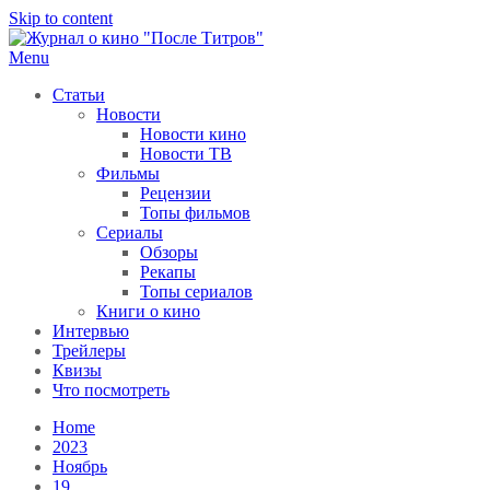
Skip to content
Menu
После титров
Всё как у всех, только чуточку интереснее
Статьи
Новости
Новости кино
Новости ТВ
Фильмы
Рецензии
Топы фильмов
Сериалы
Обзоры
Рекапы
Топы сериалов
Книги о кино
Интервью
Трейлеры
Квизы
Что посмотреть
Home
2023
Ноябрь
19