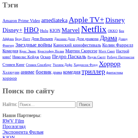
Тэги
Apple TV+
Disney
amediateka
Amazon Prime Video
Netflix
HBO
Marvel
Disney+
Hulu
KION
OKKO
Бен
Драма
Дом дракона
Аффлек
Брэд Питт
Дени Вильнев
Джонни Депп
Дэвид
Звездные войны
Колин Фаррелл
Каннский кинофестиваль
Финчер
Комедия
Мартин Скорсезе
Настрой
Крис Эванс
Кристофер Нолан
Мэтт Смит
Педро Паскаль
Оскар
кино!
Николас Кейдж
Ридли Скотт
Роберт Паттинсон
Хоррор
Стивен Кинг
Стивен Спилберг
Уиллем Дефо
Харрисон Форд
триллер
аниме
боевик
комедия
Хэллоуин
драма
фантастика
хоррор
Поиск по сайту
Найти:
Наши Партнеры
:
RWV Film
Про:взгляд
Экспонента Фильм
KION