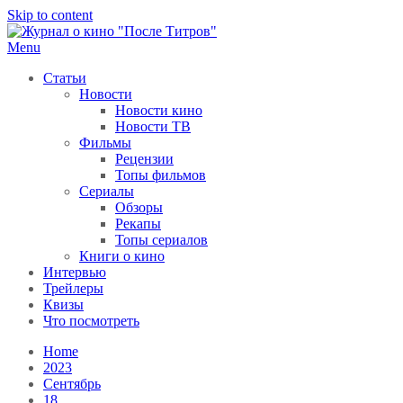
Skip to content
Menu
После титров
Всё как у всех, только чуточку интереснее
Статьи
Новости
Новости кино
Новости ТВ
Фильмы
Рецензии
Топы фильмов
Сериалы
Обзоры
Рекапы
Топы сериалов
Книги о кино
Интервью
Трейлеры
Квизы
Что посмотреть
Home
2023
Сентябрь
18