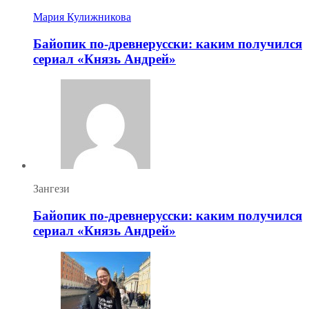
Мария Кулижникова
Байопик по-древнерусски: каким получился
сериал «Князь Андрей»
Зангези
Байопик по-древнерусски: каким получился
сериал «Князь Андрей»