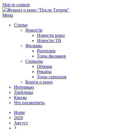
Skip to content
Menu
После титров
Всё как у всех, только чуточку интереснее
Статьи
Новости
Новости кино
Новости ТВ
Фильмы
Рецензии
Топы фильмов
Сериалы
Обзоры
Рекапы
Топы сериалов
Книги о кино
Интервью
Трейлеры
Квизы
Что посмотреть
Home
2020
Август
3