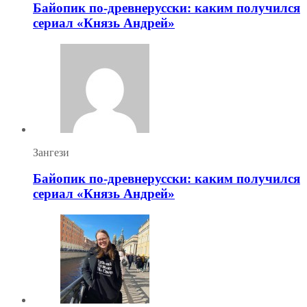
Байопик по-древнерусски: каким получился
сериал «Князь Андрей»
Зангези
Байопик по-древнерусски: каким получился
сериал «Князь Андрей»