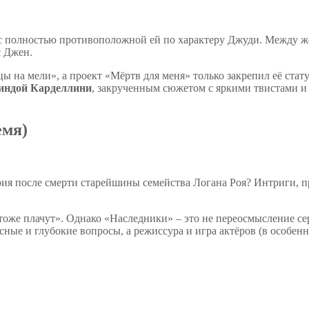
 с полностью противоположной ей по характеру Джуди. Между же
с Джен.
 на мели», а проект «Мёртв для меня» только закрепил её стат
индой Карделлини
, закрученным сюжетом с яркими твистами и
емя)
рия после смерти старейшины семейства Логана Роя? Интриги, пр
е тоже плачут». Однако «Наследники» – это не переосмысление 
сные и глубокие вопросы, а режиссура и игра актёров (в особе