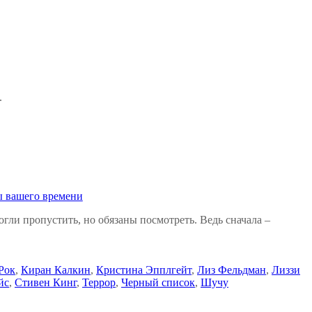
.
ы вашего времени
гли пропустить, но обязаны посмотреть. Ведь сначала –
Рок
,
Киран Калкин
,
Кристина Эпплгейт
,
Лиз Фельдман
,
Лиззи
йс
,
Стивен Кинг
,
Террор
,
Черный список
,
Шучу