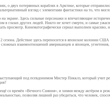
х, о двух потерянных кораблях в Арктике, которые отправились
льтернативный взгляд с элементами фантастики на то, что могл
на экране. Здесь сильные персонажи и впечатляющие историчес
м в глазах других людей. Никто не хочет смерти, и самые ужасн
жать просмотр. Кинематографически сериал выполнен красиво, 
я 2 сезона. Действие здесь переносится в японские колонии СШ
е сложных взаимоотношений американцев и японцев, угнетения, 
выступающий под псевдонимом Мистер Пикклз, который учит ребя
дия?
ещё со времён «Вечного Сияния», и химия между актёром и режи
еальностью, позволяя лишний раз убедиться, что человек, спос