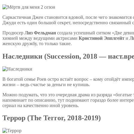
Саркастичная Джен становится вдовой, после чего знакомится
Джуди есть один большой секрет, непосредственно связанный 
Продюсер
Лиз Фельдман
создала успешный ситком «Две девицы
химией между ведущими актрисами
Кристиной Эпплгейт
и
Л
женскую дружбу, то только такие.
Наследники (Succession, 2018 — наст.вр
В богатой семье Роев остро встаёт вопрос – кому отойдёт импе
жизни – ведь счастье за деньги не купишь.
Можно подумать, что это очередная драма из разряда «богаты
напоминает по описанию, тут поднимают гораздо более интере
сериал на качественно иной уровень.
Террор (The Terror, 2018-2019)