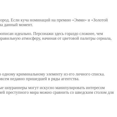
й город. Если куча номинаций на премию «Эмми» и «Золотой
 на данный момент.
описан идеально. Персонажи здесь гораздо сложнее, чем
правильную атмосферу, начиная от цветовой палитры сериала,
о одному криминальному элементу из его личного списка.
овсем недавно пришедшей в ряды агентства.
елые шоураннеры могут искусно манипулировать интересом
елей преступного мира можно сравнить со шведским столом для