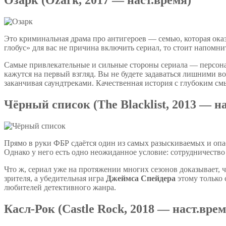
Озарк (Ozark, 2017 — наст.время)
Это криминальная драма про антигероев — семью, которая ока
глобус» для вас не причина включить сериал, то стоит напомни
Самые привлекательные и сильные стороны сериала — персонаж
кажутся на первый взгляд. Вы не будете задаваться лишними в
заканчивая саундтреками. Качественная история с глубоким с
Чёрный список (The Blacklist, 2013 — н
Прямо в руки ФБР сдаётся один из самых разыскиваемых и опа
Однако у него есть одно неожиданное условие: сотрудничеств
Что ж, сериал уже на протяжении многих сезонов доказывает,
зрителя, а убедительная игра
Джеймса Спейдера
этому только 
любителей детективного жанра.
Касл-Рок (Castle Rock, 2018 — наст.врем