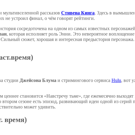
 и мультивселенной рассказов
Стивена Кинга
. Здесь в вымышле
их не устроил финал, о чём говорят рейтинги.
 история сосредоточена на одном из самых известных персонаже
лан
, которая исполняет роль Энни. Это невероятное воплощение
. Сильный сюжет, хорошая и интересная предыстория персонажа.
аст.время)
ва студии
Джейсона Блума
и стримингового сервиса
Hulu
, вот 
м ценнее становится «Навстречу тьме», где ежемесячно выходят
о втором сезоне есть эпизод, развивающий идеи одной из серий пе
ствительно может удивить.
. время)