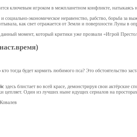
вится ключевым игроком в межпланетном конфликте, натыкаясь н
ь и социально-экономическое неравенство, рабство, борьба за вы
итывала, как свет отражается от Земли и поверхности Луны в оп
 данный момент, который критики уже прозвали «Игрой Престол
 наст.время)
о кто тогда будет кормить любимого пса? Это обстоятельство за
йс
здесь блистает во всей красе, демонстрируя свои актёрские с
ски цепляет. Один из лучших ныне идущих сериалов на простора
 Ковалев