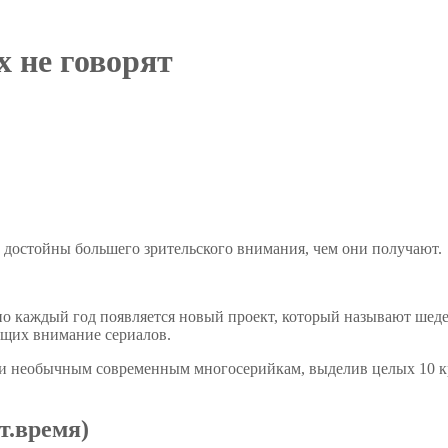
х не говорят
 достойны большего зрительского внимания, чем они получают.
о каждый год появляется новый проект, который называют шеде
ющих внимание сериалов.
и необычным современным многосерийкам, выделив целых 10 кру
т.время)