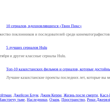
10 сериалов, вдохновлявшихся «‎Твин Пикс»
ожество поклонников и последователей среди кинематографистов
5 лучших сериалов Hulu
тября и другие классные сериалы Hulu.
Топ-10 казахстанских фильмов и сериалов, которые достойн
Лучшие казахстанские проекты последних лет, которые вы мо
ейтман
,
Джейсон Блум
,
Джим Керри
,
Жизнь после смерти
,
Касл-
Навстречу тьме
,
Наследники
,
Озарк
,
Пространство
,
Рики Джервэ