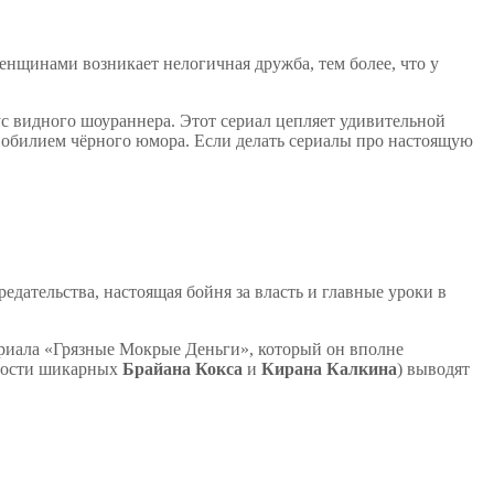
нщинами возникает нелогичная дружба, тем более, что у
ус видного шоураннера. Этот сериал цепляет удивительной
 обилием чёрного юмора. Если делать сериалы про настоящую
едательства, настоящая бойня за власть и главные уроки в
сериала «Грязные Мокрые Деньги», который он вполне
нности шикарных
Брайана Кокса
и
Кирана Калкина
) выводят