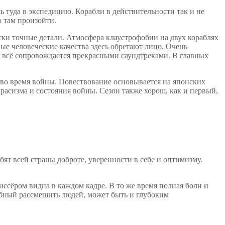
 туда в экспедицию. Корабли в действительности так и не
о там произойти.
ки точные детали. Атмосфера клаустрофобии на двух кораблях
ые человеческие качества здесь обретают лицо. Очень
и всё сопровождается прекрасными саундтреками. В главных
А во время войны. Повествование основывается на японских
расизма и состояния войны. Сезон также хорош, как и первый,
т всей страны доброте, уверенности в себе и оптимизму.
ссёром видна в каждом кадре. В то же время полная боли и
обный рассмешить людей, может быть и глубоким