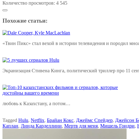
Количество просмотров:
4 545
Похожие статьи:
«‎Твин Пикс» стал вехой в истории телевидения и породил мн
Экранизация Стивена Кинга, политический триллер про 11 сен
любовь к Казахстану, а потом…
Tagged
Hulu
,
Netflix
,
Брайан Кокс
,
Джеймс Спейдер
,
Джейсон Б
Каплан
,
Линда Карделлини
,
Мертв для меня
,
Мишель Гондри
,