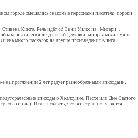
нном городе смешались знакомые персонажи писателя, пороки
й Стивена Кинга. Речь идёт об Энни Уилкс из «Мизери».
 образа психически нездоровой девушки, которая может мило
 Очень много пасхалок на другие произведения Кинга.
уже на протяжении 2 лет радует разнообразными эпизодами,
 полуторачасовые эпизоды о Хэллоуине, Пасхе или Дне Святого
рвого сезона)! Нельзя сказать, что все серии получаются