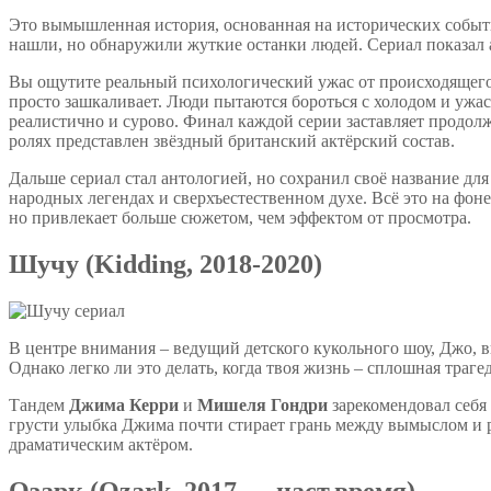
Это вымышленная история, основанная на исторических события
нашли, но обнаружили жуткие останки людей. Сериал показал а
Вы ощутите реальный психологический ужас от происходящего 
просто зашкаливает. Люди пытаются бороться с холодом и ужасо
реалистично и сурово. Финал каждой серии заставляет продол
ролях представлен звёздный британский актёрский состав.
Дальше сериал стал антологией, но сохранил своё название дл
народных легендах и сверхъестественном духе. Всё это на фон
но привлекает больше сюжетом, чем эффектом от просмотра.
Шучу (Kidding, 2018-2020)
В центре внимания – ведущий детского кукольного шоу, Джо, 
Однако легко ли это делать, когда твоя жизнь – сплошная траге
Тандем
Джима Керри
и
Мишеля Гондри
зарекомендовал себя 
грусти улыбка Джима почти стирает грань между вымыслом и р
драматическим актёром.