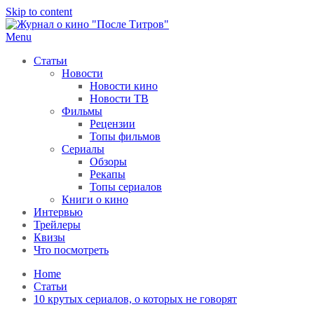
Skip to content
Menu
После титров
Всё как у всех, только чуточку интереснее
Статьи
Новости
Новости кино
Новости ТВ
Фильмы
Рецензии
Топы фильмов
Сериалы
Обзоры
Рекапы
Топы сериалов
Книги о кино
Интервью
Трейлеры
Квизы
Что посмотреть
Home
Статьи
10 крутых сериалов, о которых не говорят