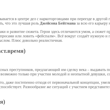
зывается в центре дел с наркоторговцами при переезде в друго
ть, что это лучшая роль
Джейсона Бейтмана
за всю его карьеру
и и развитие сюжета. Герои здесь отличаются умом, а сюжет пр
опросами или ловить «фейспалм». Всё вокруг создаёт нужную и 
мыслом. Плюс довольно реалистичная.
аст.время)
сных преступников, предлагающий им сделку века – выдавать п
о возможно только при участии молодой и неопытной девушки, с
 что, даже постепенно отходя от первоначальной концепции, ум
способствует. Разнообразие же ситуаций с участием представит
я)