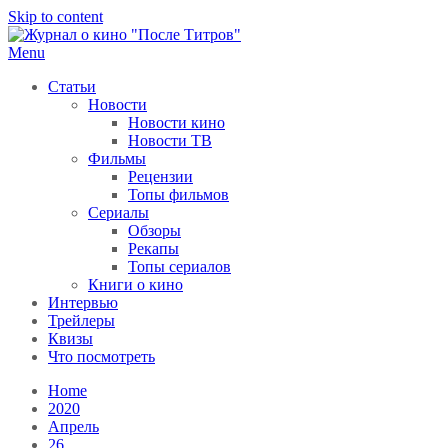
Skip to content
Menu
После титров
Всё как у всех, только чуточку интереснее
Статьи
Новости
Новости кино
Новости ТВ
Фильмы
Рецензии
Топы фильмов
Сериалы
Обзоры
Рекапы
Топы сериалов
Книги о кино
Интервью
Трейлеры
Квизы
Что посмотреть
Home
2020
Апрель
26