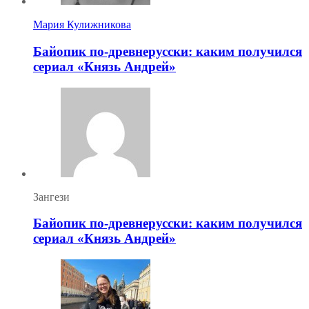
Мария Кулижникова
Байопик по-древнерусски: каким получился
сериал «Князь Андрей»
Зангези
Байопик по-древнерусски: каким получился
сериал «Князь Андрей»