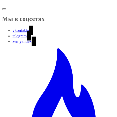
Мы в соцсетях
vkontakte
telegram
zen-yandex