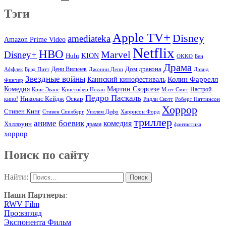
Тэги
Apple TV+
Disney
amediateka
Amazon Prime Video
Netflix
HBO
Marvel
Disney+
Hulu
KION
OKKO
Бен
Драма
Дом дракона
Аффлек
Брэд Питт
Дени Вильнев
Джонни Депп
Дэвид
Звездные войны
Колин Фаррелл
Каннский кинофестиваль
Финчер
Комедия
Мартин Скорсезе
Настрой
Крис Эванс
Кристофер Нолан
Мэтт Смит
Педро Паскаль
Оскар
кино!
Николас Кейдж
Ридли Скотт
Роберт Паттинсон
Хоррор
Стивен Кинг
Стивен Спилберг
Уиллем Дефо
Харрисон Форд
триллер
аниме
боевик
комедия
Хэллоуин
драма
фантастика
хоррор
Поиск по сайту
Найти:
Наши Партнеры
:
RWV Film
Про:взгляд
Экспонента Фильм